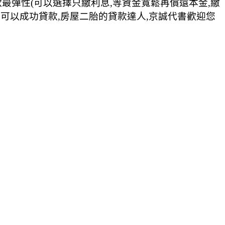
款最彈性(可以選擇只繳利息,等資金寬鬆再償還本金,繳
良也可以成功貸款,房屋二胎的貸款達人,京誠代書歡迎您