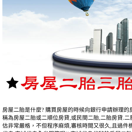
房屋二胎是什麼? 購買房屋的時候向銀行申請辦理的房
稱為房屋二胎或二順位房貸,或民間二胎,二胎房貸.二
估非常嚴格，不但程序麻煩,審核時間又很久,且過件