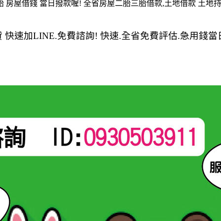
 房屋借錢 當日撥款喔! 全省房屋二胎三胎借款,土地借款 土地持
快速加LINE.免費諮詢! 快速.全省免費評估.急用錢當日可撥