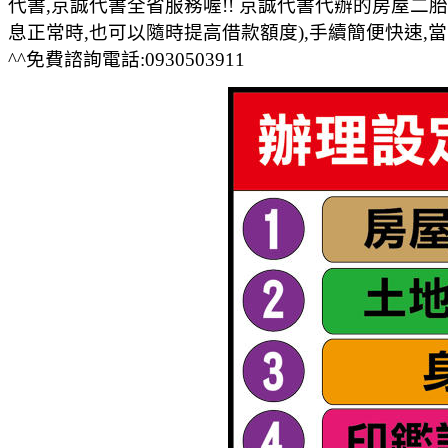
代書,京誠代書全省服務喔!! 京誠代書代辦的房屋二
息正常時,也可以隨時提高借款額度),手續簡便快速,當
^^免費諮詢電話:0930503911