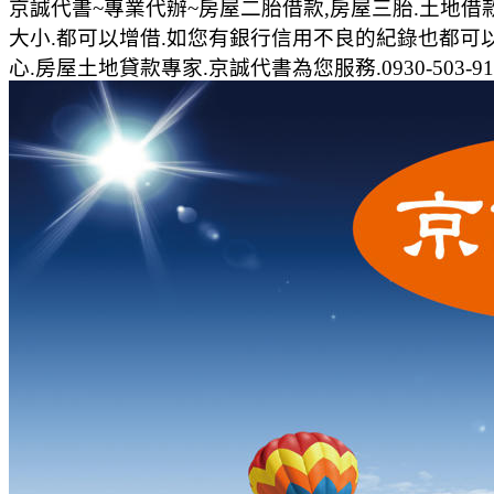
京誠代書~專業代辦~房屋二胎借款,房屋三胎.土地借款,農
大小.都可以增借.如您有銀行信用不良的紀錄也都可以
心.房屋土地貸款專家.京誠代書為您服務.0930-503-91