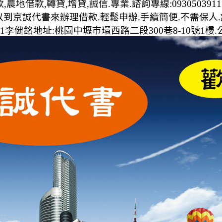
地借款,轉貸,增貸,誠信.專業.諮詢專線:093050391
到京誠代書來辦理借款.輕鬆申辦.手續簡便.不需保人.
1李健銘地址:桃園中壢市環西路二段300巷8-10號1樓.公司電