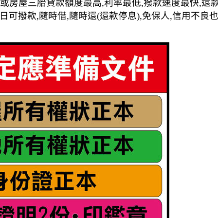
胎或房屋三胎貸款額度最高,利率最低,撥款速度最快,還
日可撥款,隨時借,隨時還(還款停息),免保人,信用不