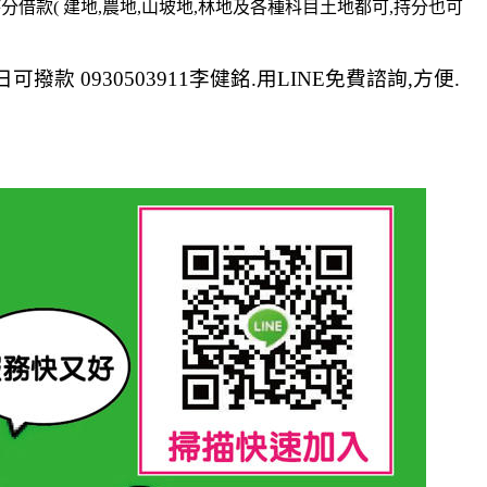
分借款( 建地,農地,山坡地,林地及各種科目土地都可,持分也可
款 0930503911李健銘.用LINE免費諮詢,方便.