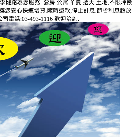
1李健銘為您服務..套房.公寓.華夏.透天.土地,不限坪數
讓您安心快速增貸.隨時還款,停止計息.節省利息超放
話:03-493-1116 歡迎洽詢.