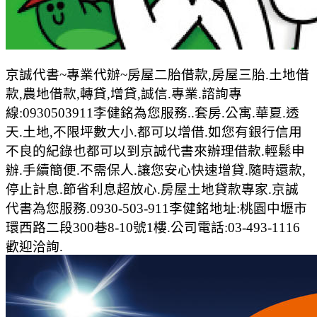
京誠代書~專業代辦~房屋二胎借款,房屋三胎.土地借
款,農地借款,轉貸,增貸,誠信.專業.諮詢專
線:0930503911李健銘為您服務..套房.公寓.華夏.透
天.土地,不限坪數大小.都可以增借.如您有銀行信用
不良的紀錄也都可以到京誠代書來辦理借款.輕鬆申
辦.手續簡便.不需保人.讓您安心快速增貸.隨時還款,
停止計息.節省利息超放心.房屋土地貸款專家.京誠
代書為您服務.0930-503-911李健銘地址:桃園中壢市
環西路二段300巷8-10號1樓.公司電話:03-493-1116
歡迎洽詢.