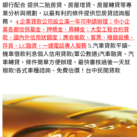
銀行配合 提供二胎房貸、房屋增貸、房屋轉貸等專
業分析與規劃，以最有利的條件提供您房貸諮詢服
務。
4.企業貸款公司設立滿一年可申請辦理；中小企
業各類信保基金、押標金、周轉金；大型工程合約貸
款、國內外信用狀額度；應收帳款、客票、機器設備、
5.汽車貸款平鎮~
存貨、LC融資，一通電話專人服務
機車借款利息個人信用貸款(軍公教適)汽車融資、汽
車轉貸，條件簡單方便辦理，最快審核過後一天就
撥款!各式車種諮詢、免費估價！台中民間貸款