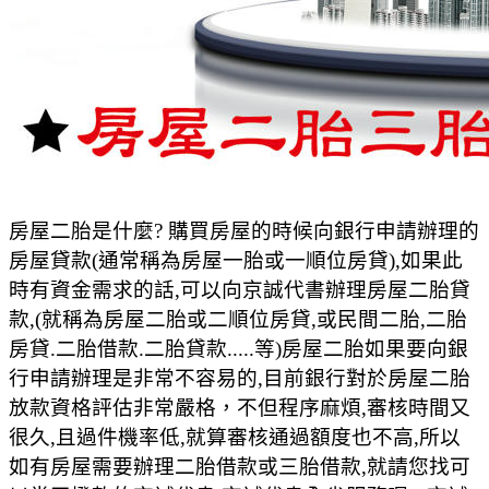
房屋二胎是什麼? 購買房屋的時候向銀行申請辦理的
房屋貸款(通常稱為房屋一胎或一順位房貸),如果此
時有資金需求的話,可以向京誠代書辦理房屋二胎貸
款,(就稱為房屋二胎或二順位房貸,或民間二胎,二胎
房貸.二胎借款.二胎貸款.....等)房屋二胎如果要向銀
行申請辦理是非常不容易的,目前銀行對於房屋二胎
放款資格評估非常嚴格，不但程序麻煩,審核時間又
很久,且過件機率低,就算審核通過額度也不高,所以
如有房屋需要辦理二胎借款或三胎借款,就請您找可