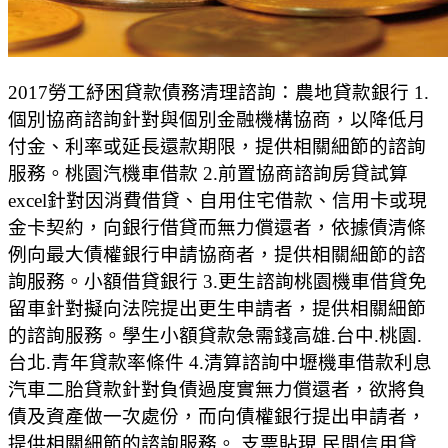
2017勞工紓困貸款債務清理諮詢：農地貸款銀行 1.
個別協商諮詢針對與個別金融機構協商，以降低月
付金、利率或延長還款期限，提供相關細節的諮詢
服務。桃園汽機車借款 2.前置協商諮詢房貸試算
excel針對因消費借貸、自用住宅借款、信用卡或現
金卡契約，向銀行借貸而無力償還者，依據債清條
例向最大債權銀行申請協商者，提供相關細節的諮
詢服務。小額借貸銀行 3.更生諮詢桃園機車借貸免
留車針對擬向法院提出更生申請者，提供相關細節
的諮詢服務。學生小額貸款急需錢高雄.台中.桃園.
台北.青年貸款率條件 4.清算諮詢中壢機車借款利息
汽車二胎貸款針對負債過度實無力償還者，欲將負
債及資產做一次處份，而向債權銀行提出申請者，
提供相關細節的諮詢服務。 支票貼現,民間信用貸