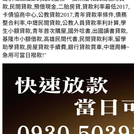
款,民間貸款,預借現金,二胎房貸,貸款利率最低2017,
卡債協商中心,公教貸款2017,青年貸款率條件,債務
整合利率,中壢民間貸款,公教人員貸款率利計算,學
生小額貸款,青年首次購屋,國外唸書,出國讀書貸款,
基隆市小額借款,高雄民間代書,民間貸款利率,留學
助學貸款,房屋貸款手續費,銀行貸款買車,中壢周轉~
急用可當日撥款!"