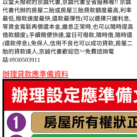
以當天撥款的京誠代書,京誠代書全省服務喔!! 京誠
代書代辦的房屋二胎或房屋三胎貸款額度最高,利率
最低,撥款速度最快,還款最彈性(可以選擇只繳利息,
等資金寬鬆再償還本金,繳息正常時,也可以隨時提高
借款額度),手續簡便快速,當日可撥款,隨時借,隨時還
(還款停息),免保人,信用不良也可以成功貸款,房屋二
胎的貸款達人,京誠代書歡迎您^^免費諮詢電
話:0930503911
辦理貸款應準備資料