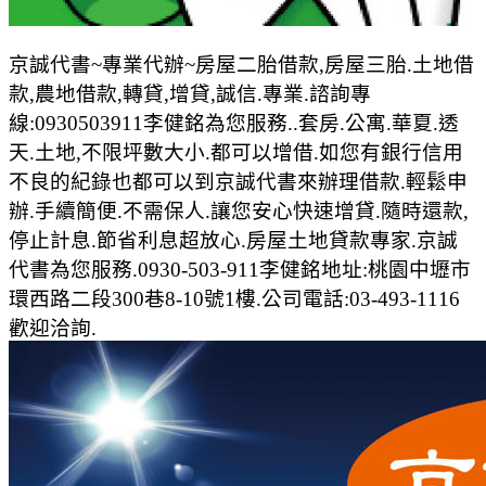
京誠代書~專業代辦~房屋二胎借款,房屋三胎.土地借
款,農地借款,轉貸,增貸,誠信.專業.諮詢專
線:0930503911李健銘為您服務..套房.公寓.華夏.透
天.土地,不限坪數大小.都可以增借.如您有銀行信用
不良的紀錄也都可以到京誠代書來辦理借款.輕鬆申
辦.手續簡便.不需保人.讓您安心快速增貸.隨時還款,
停止計息.節省利息超放心.房屋土地貸款專家.京誠
代書為您服務.0930-503-911李健銘地址:桃園中壢市
環西路二段300巷8-10號1樓.公司電話:03-493-1116
歡迎洽詢.