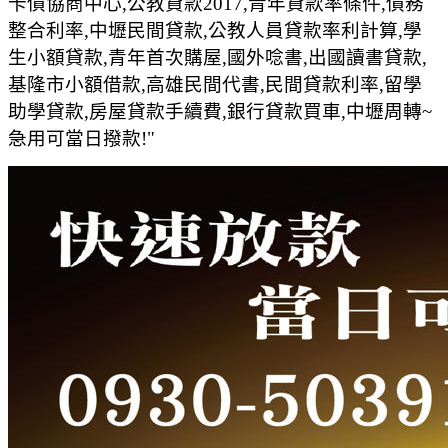
卡債協商中心,公教貸款2017,青年貸款率條件,債務
整合利率,中壢民間貸款,公教人員貸款率利計算,學
生小額貸款,青年首次購屋,國外唸書,出國讀書貸款,
基隆市小額借款,高雄民間代書,民間貸款利率,留學
助學貸款,房屋貸款手續費,銀行貸款買車,中壢周轉~
急用可當日撥款!"