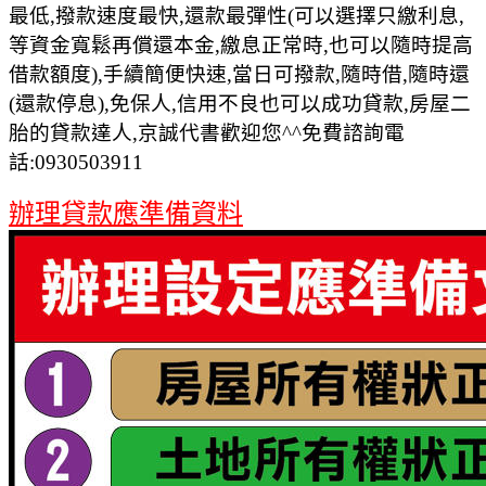
最低,撥款速度最快,還款最彈性(可以選擇只繳利息,
等資金寬鬆再償還本金,繳息正常時,也可以隨時提高
借款額度),手續簡便快速,當日可撥款,隨時借,隨時還
(還款停息),免保人,信用不良也可以成功貸款,房屋二
胎的貸款達人,京誠代書歡迎您^^免費諮詢電
話:0930503911
辦理貸款應準備資料