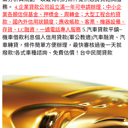
務。
4.企業貸款公司設立滿一年可申請辦理；中小企
業各類信保基金、押標金、周轉金；大型工程合約貸
款、國內外信用狀額度；應收帳款、客票、機器設備、
5.汽車貸款平鎮~
存貨、LC融資，一通電話專人服務
機車借款利息個人信用貸款(軍公教適)汽車融資、汽
車轉貸，條件簡單方便辦理，最快審核過後一天就
撥款!各式車種諮詢、免費估價！台中民間貸款