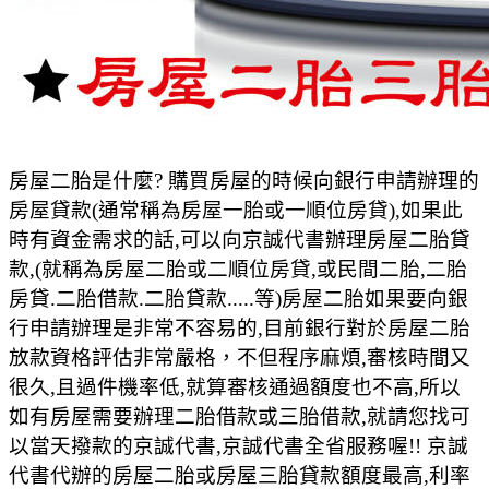
房屋二胎是什麼? 購買房屋的時候向銀行申請辦理的
房屋貸款(通常稱為房屋一胎或一順位房貸),如果此
時有資金需求的話,可以向京誠代書辦理房屋二胎貸
款,(就稱為房屋二胎或二順位房貸,或民間二胎,二胎
房貸.二胎借款.二胎貸款.....等)房屋二胎如果要向銀
行申請辦理是非常不容易的,目前銀行對於房屋二胎
放款資格評估非常嚴格，不但程序麻煩,審核時間又
很久,且過件機率低,就算審核通過額度也不高,所以
如有房屋需要辦理二胎借款或三胎借款,就請您找可
以當天撥款的京誠代書,京誠代書全省服務喔!! 京誠
代書代辦的房屋二胎或房屋三胎貸款額度最高,利率