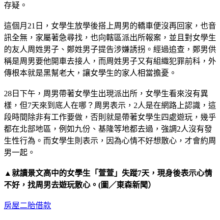
存疑。
這個月21日，女學生放學後搭上周男的轎車便沒再回家，也音
訊全無，家屬著急尋找，也向轄區派出所報案，並且對女學生
的友人周姓男子、鄭姓男子提告涉嫌誘拐。經過追查，鄭男供
稱是周男要他開車去接人，而周姓男子又有組織犯罪前科，外
傳根本就是黑幫老大，讓女學生的家人相當擔憂。
28日下午，周男帶著女學生出現派出所，女學生看來沒有異
樣，但7天來到底人在哪？周男表示，2人是在網路上認識，這
段時間除非有工作要做，否則就是帶著女學生四處遊玩，幾乎
都在北部地區，例如九份、基隆等地都去過，強調2人沒有發
生性行為。而女學生則表示，因為心情不好想散心，才會約周
男一起。
▲就讀景文高中的女學生「萱萱」失蹤7天，現身後表示心情
不好，找周男去遊玩散心。(圖／東森新聞）
房屋二胎借款