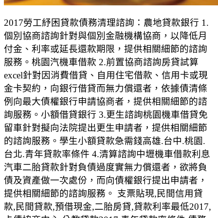
2017勞工紓困貸款債務清理諮詢：農地貸款銀行 1.
個別協商諮詢針對與個別金融機構協商，以降低月
付金、利率或延長還款期限，提供相關細節的諮詢
服務。桃園汽機車借款 2.前置協商諮詢房貸試算
excel針對因消費借貸、自用住宅借款、信用卡或現
金卡契約，向銀行借貸而無力償還者，依據債清條
例向最大債權銀行申請協商者，提供相關細節的諮
詢服務。小額借貸銀行 3.更生諮詢桃園機車借貸免
留車針對擬向法院提出更生申請者，提供相關細節
的諮詢服務。學生小額貸款急需錢高雄.台中.桃園.
台北.青年貸款率條件 4.清算諮詢中壢機車借款利息
汽車二胎貸款針對負債過度實無力償還者，欲將負
債及資產做一次處份，而向債權銀行提出申請者，
提供相關細節的諮詢服務。 支票貼現,民間信用貸
款,民間貸款,預借現金,二胎房貸,貸款利率最低2017,