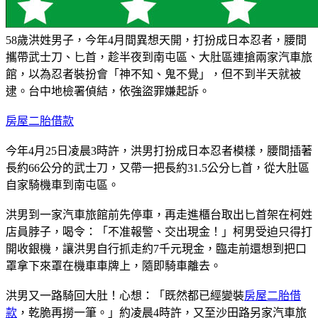
58歲洪姓男子，今年4月間異想天開，打扮成日本忍者，腰間
攜帶武士刀、匕首，趁半夜到南屯區、大肚區連搶兩家汽車旅
館，以為忍者裝扮會「神不知、鬼不覺」，但不到半天就被
逮。台中地檢署偵結，依強盜罪嫌起訴。
房屋二胎借款
今年4月25日凌晨3時許，洪男打扮成日本忍者模樣，腰間插著
長約66公分的武士刀，又帶一把長約31.5公分匕首，從大肚區
自家騎機車到南屯區。
洪男到一家汽車旅館前先停車，再走進櫃台取出匕首架在柯姓
店員脖子，喝令：「不准報警、交出現金！」柯男受迫只得打
開收銀機，讓洪男自行抓走約7千元現金，臨走前還想到把口
罩拿下來罩在機車車牌上，隨即騎車離去。
洪男又一路騎回大肚！心想：「既然都已經變裝
房屋二胎借
款
，乾脆再撈一筆。」約凌晨4時許，又至沙田路另家汽車旅