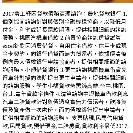
2017勞工紓困貸款債務清理諮詢：農地貸款銀行 1.
個別協商諮詢針對與個別金融機構協商，以降低月
付金、利率或延長還款期限，提供相關細節的諮詢
服務。桃園汽機車借款 2.前置協商諮詢房貸試算
excel針對因消費借貸、自用住宅借款、信用卡或現
金卡契約，向銀行借貸而無力償還者，依據債清條
例向最大債權銀行申請協商者，提供相關細節的諮
詢服務。小額借貸銀行 3.更生諮詢桃園機車借貸免
留車針對擬向法院提出更生申請者，提供相關細節
的諮詢服務。學生小額貸款急需錢高雄.台中.桃園.
台北.青年貸款率條件 4.清算諮詢中壢機車借款利息
汽車二胎貸款針對負債過度實無力償還者，欲將負
債及資產做一次處份，而向債權銀行提出申請者，
提供相關細節的諮詢服務。 支票貼現,民間信用貸
款,民間貸款,預借現金,二胎房貸,貸款利率最低2017,