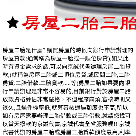
房屋二胎是什麼? 購買房屋的時候向銀行申請辦理的
房屋貸款(通常稱為房屋一胎或一順位房貸),如果此
時有資金需求的話,可以向京誠代書辦理房屋二胎貸
款,(就稱為房屋二胎或二順位房貸,或民間二胎,二胎
房貸.二胎借款.二胎貸款.....等)房屋二胎如果要向銀
行申請辦理是非常不容易的,目前銀行對於房屋二胎
放款資格評估非常嚴格，不但程序麻煩,審核時間又
很久,且過件機率低,就算審核通過額度也不高,所以
如有房屋需要辦理二胎借款或三胎借款,就請您找可
以當天撥款的京誠代書,京誠代書全省服務喔!! 京誠
代書代辦的房屋二胎或房屋三胎貸款額度最高,利率