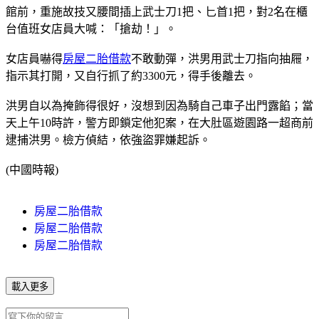
館前，重施故技又腰間插上武士刀1把、匕首1把，對2名在櫃
台值班女店員大喊：「搶劫！」。
女店員嚇得
房屋二胎借款
不敢動彈，洪男用武士刀指向抽屜，
指示其打開，又自行抓了約3300元，得手後離去。
洪男自以為掩飾得很好，沒想到因為騎自己車子出門露餡；當
天上午10時許，警方即鎖定他犯案，在大肚區遊園路一超商前
逮捕洪男。檢方偵結，依強盜罪嫌起訴。
(中國時報)
房屋二胎借款
房屋二胎借款
房屋二胎借款
載入更多