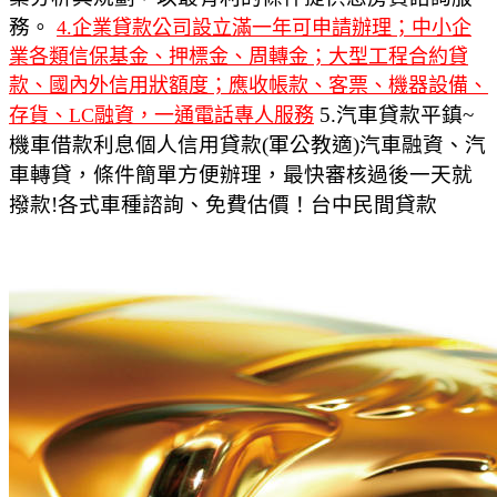
務。
4.企業貸款公司設立滿一年可申請辦理；中小企
業各類信保基金、押標金、周轉金；大型工程合約貸
款、國內外信用狀額度；應收帳款、客票、機器設備、
5.汽車貸款平鎮~
存貨、LC融資，一通電話專人服務
機車借款利息個人信用貸款(軍公教適)汽車融資、汽
車轉貸，條件簡單方便辦理，最快審核過後一天就
撥款!各式車種諮詢、免費估價！台中民間貸款