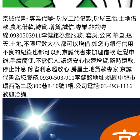
京誠代書~專業代辦~房屋二胎借款,房屋三胎.土地借
款,農地借款,轉貸,增貸,誠信.專業.諮詢專
線:0930503911李健銘為您服務..套房.公寓.華夏.透
天.土地,不限坪數大小.都可以增借.如您有銀行信用
不良的紀錄也都可以到京誠代書來辦理借款.輕鬆申
辦.手續簡便.不需保人.讓您安心快速增貸.隨時還款,
停止計息.節省利息超放心.房屋土地貸款專家.京誠
代書為您服務.0930-503-911李健銘地址:桃園中壢市
環西路二段300巷8-10號1樓.公司電話:03-493-1116
歡迎洽詢.