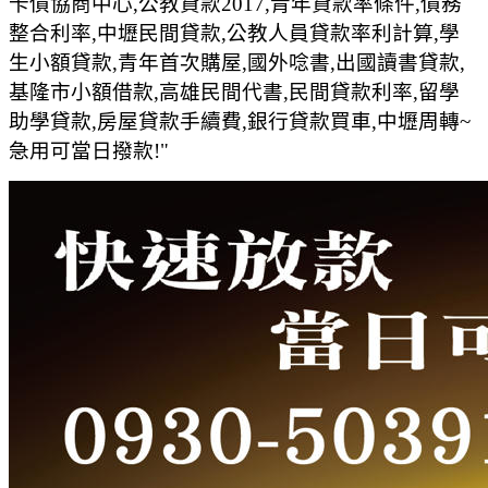
卡債協商中心,公教貸款2017,青年貸款率條件,債務
整合利率,中壢民間貸款,公教人員貸款率利計算,學
生小額貸款,青年首次購屋,國外唸書,出國讀書貸款,
基隆市小額借款,高雄民間代書,民間貸款利率,留學
助學貸款,房屋貸款手續費,銀行貸款買車,中壢周轉~
急用可當日撥款!"