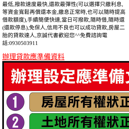
最低,撥款速度最快,還款最彈性(可以選擇只繳利息,
等資金寬鬆再償還本金,繳息正常時,也可以隨時提高
借款額度),手續簡便快速,當日可撥款,隨時借,隨時還
(還款停息),免保人,信用不良也可以成功貸款,房屋二
胎的貸款達人,京誠代書歡迎您^^免費諮詢電
話:0930503911
辦理貸款應準備資料