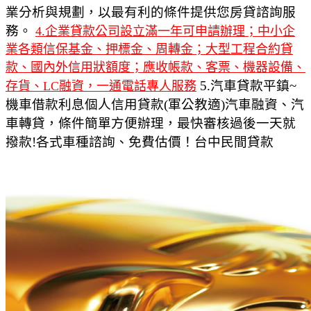
業分析與規劃，以最有利的條件提供您房貸諮詢服
務。
4.企業貸款公司設立滿一年可申請辦理；中小企
業各類信保基金、押標金、周轉金；大型工程合約貸
款、國內外信用狀額度；應收帳款、客票、機器設備、
5.汽車貸款平鎮~
存貨、LC融資，一通電話專人服務
機車借款利息個人信用貸款(軍公教適)汽車融資、汽
車轉貸，條件簡單方便辦理，最快審核過後一天就
撥款!各式車種諮詢、免費估價！台中民間貸款