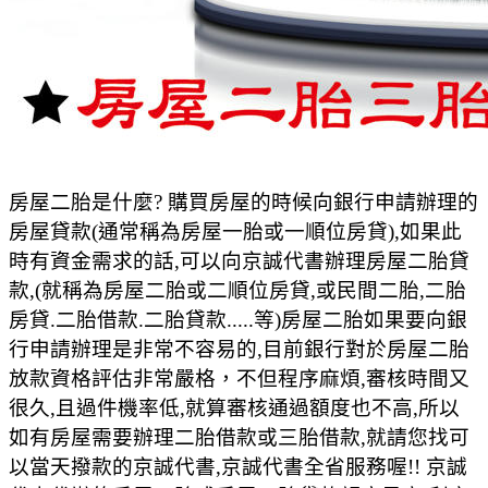
房屋二胎是什麼? 購買房屋的時候向銀行申請辦理的
房屋貸款(通常稱為房屋一胎或一順位房貸),如果此
時有資金需求的話,可以向京誠代書辦理房屋二胎貸
款,(就稱為房屋二胎或二順位房貸,或民間二胎,二胎
房貸.二胎借款.二胎貸款.....等)房屋二胎如果要向銀
行申請辦理是非常不容易的,目前銀行對於房屋二胎
放款資格評估非常嚴格，不但程序麻煩,審核時間又
很久,且過件機率低,就算審核通過額度也不高,所以
如有房屋需要辦理二胎借款或三胎借款,就請您找可
以當天撥款的京誠代書,京誠代書全省服務喔!! 京誠