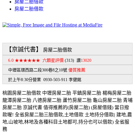
房屋二胎借款
房屋二胎借款
【京誠代書】
房屋二胎借款
6.0 ★★★★★★
六顆星評價
(313)
讚
13020
中壢區環西路二段300巷8之10號
優質推薦
於上午8:30分營業 0930-503-911 李健銘
桃園房屋二胎借款 中壢房屋二胎 平鎮房屋二胎 楊梅房屋二胎
龍潭房屋二胎 八德房屋二胎 蘆竹房屋二胎 龜山房屋二胎 青埔
房屋二胎 京誠代書 值得推薦的(房屋二胎) (房屋借錢) 當日撥
款喔! 全省房屋二胎三胎借款,土地借款 土地持分借款( 建地,農
地,山坡地,林地及各種科目土地都可,持分也可以借款) 全省服
務