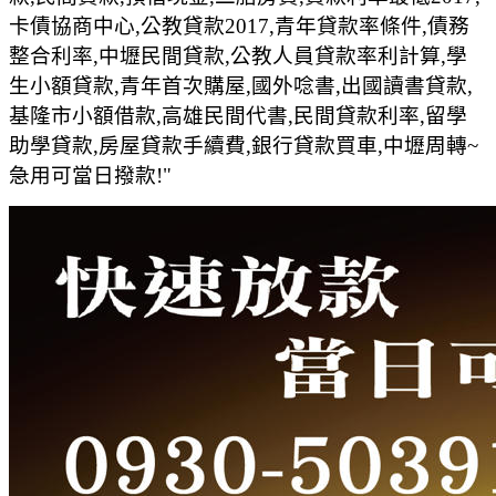
卡債協商中心,公教貸款2017,青年貸款率條件,債務
整合利率,中壢民間貸款,公教人員貸款率利計算,學
生小額貸款,青年首次購屋,國外唸書,出國讀書貸款,
基隆市小額借款,高雄民間代書,民間貸款利率,留學
助學貸款,房屋貸款手續費,銀行貸款買車,中壢周轉~
急用可當日撥款!"