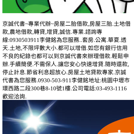
京誠代書~專業代辦~房屋二胎借款,房屋三胎.土地借
款,農地借款,轉貸,增貸,誠信.專業.諮詢專
線:0930503911李健銘為您服務..套房.公寓.華夏.透
天.土地,不限坪數大小.都可以增借.如您有銀行信用
不良的紀錄也都可以到京誠代書來辦理借款.輕鬆申
辦.手續簡便.不需保人.讓您安心快速增貸.隨時還款,
停止計息.節省利息超放心.房屋土地貸款專家.京誠
代書為您服務.0930-503-911李健銘地址:桃園中壢市
環西路二段300巷8-10號1樓.公司電話:03-493-1116
歡迎洽詢.