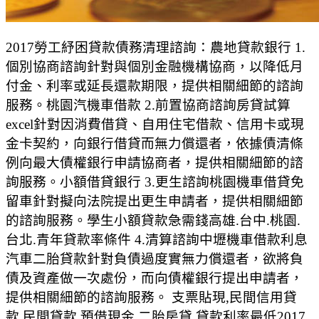
2017勞工紓困貸款債務清理諮詢：農地貸款銀行 1.
個別協商諮詢針對與個別金融機構協商，以降低月
付金、利率或延長還款期限，提供相關細節的諮詢
服務。桃園汽機車借款 2.前置協商諮詢房貸試算
excel針對因消費借貸、自用住宅借款、信用卡或現
金卡契約，向銀行借貸而無力償還者，依據債清條
例向最大債權銀行申請協商者，提供相關細節的諮
詢服務。小額借貸銀行 3.更生諮詢桃園機車借貸免
留車針對擬向法院提出更生申請者，提供相關細節
的諮詢服務。學生小額貸款急需錢高雄.台中.桃園.
台北.青年貸款率條件 4.清算諮詢中壢機車借款利息
汽車二胎貸款針對負債過度實無力償還者，欲將負
債及資產做一次處份，而向債權銀行提出申請者，
提供相關細節的諮詢服務。 支票貼現,民間信用貸
款,民間貸款,預借現金,二胎房貸,貸款利率最低2017,