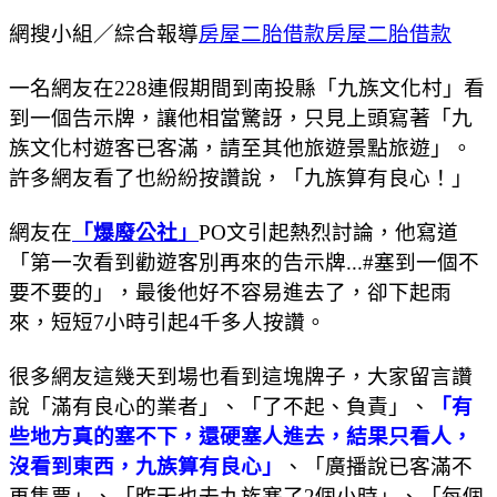
網搜小組／綜合報導
房屋二胎借款
房屋二胎借款
一名網友在228連假期間到南投縣「九族文化村」看
到一個告示牌，讓他相當驚訝，只見上頭寫著「九
族文化村遊客已客滿，請至其他旅遊景點旅遊」。
許多網友看了也紛紛按讚說，「九族算有良心！」
網友在
「爆廢公社」
PO文引起熱烈討論，他寫道
「第一次看到勸遊客別再來的告示牌...#塞到一個不
要不要的」，最後他好不容易進去了，卻下起雨
來，短短7小時引起4千多人按讚。
很多網友這幾天到場也看到這塊牌子，大家留言讚
說「滿有良心的業者」、「了不起、負責」、
「有
些地方真的塞不下，還硬塞人進去，結果只看人，
沒看到東西，九族算有良心」
、「廣播說已客滿不
再售票」、「昨天也去九族塞了2個小時」、「每個