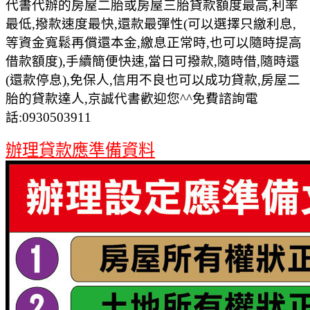
代書代辦的房屋二胎或房屋三胎貸款額度最高,利率
最低,撥款速度最快,還款最彈性(可以選擇只繳利息,
等資金寬鬆再償還本金,繳息正常時,也可以隨時提高
借款額度),手續簡便快速,當日可撥款,隨時借,隨時還
(還款停息),免保人,信用不良也可以成功貸款,房屋二
胎的貸款達人,京誠代書歡迎您^^免費諮詢電
話:0930503911
辦理貸款應準備資料