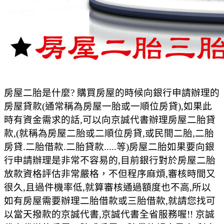
房屋二胎是什麼? 購買房屋的時候向銀行申請辦理的
房屋貸款(通常稱為房屋一胎或一順位房貸),如果此
時有資金需求的話,可以向京誠代書辦理房屋二胎貸
款,(就稱為房屋二胎或二順位房貸,或民間二胎,二胎
房貸.二胎借款.二胎貸款.....等)房屋二胎如果要向銀
行申請辦理是非常不容易的,目前銀行對於房屋二胎
放款資格評估非常嚴格，不但程序麻煩,審核時間又
很久,且過件機率低,就算審核通過額度也不高,所以
如有房屋需要辦理二胎借款或三胎借款,就請您找可
以當天撥款的京誠代書,京誠代書全省服務喔!! 京誠