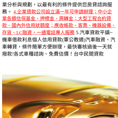
業分析與規劃，以最有利的條件提供您房貸諮詢服
務。
4.企業貸款公司設立滿一年可申請辦理；中小企
業各類信保基金、押標金、周轉金；大型工程合約貸
款、國內外信用狀額度；應收帳款、客票、機器設備、
5.汽車貸款平鎮~
存貨、LC融資，一通電話專人服務
機車借款利息個人信用貸款(軍公教適)汽車融資、汽
車轉貸，條件簡單方便辦理，最快審核過後一天就
撥款!各式車種諮詢、免費估價！台中民間貸款