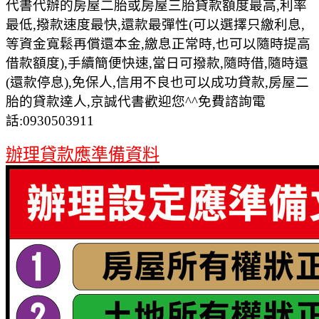
代書代辦的房屋二胎或房屋三胎貸款額度最高,利率
最低,撥款速度最快,還款最彈性(可以選擇只繳利息,
等資金寬鬆再償還本金,繳息正常時,也可以隨時提高
借款額度),手續簡便快速,當日可撥款,隨時借,隨時還
(還款停息),免保人,信用不良也可以成功貸款,房屋二
胎的貸款達人,京誠代書歡迎您^^免費諮詢電
話:0930503911
辦理貸款應準備資料