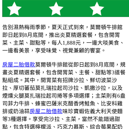
告別濕熱梅雨季節，夏天正式到來，莫爾頓牛排館
即日起到8月底間，推出炎夏精選套餐，包含開胃
菜、主菜、甜點等，每人1,888元，一邊大啖美食、
一邊看美景，享受味覺、視覺兼顧的饗宴。
房屋二胎借款
莫爾頓牛排館從即日起到8月底間，規
畫炎夏精選套餐，包含開胃菜、主餐、甜點等3道餐
點組成。其中，開胃菜有招牌沙拉、鮮切波菜沙
拉、厚切蕃茄莫扎瑞拉起司沙拉、凱撒沙拉，以及
煙燻火腿莫扎瑞拉起司捲等多項選擇；主菜則有6盎
司菲力牛排、蜂蜜巴薩米克醋香烤鮭魚、比安科雞
排或奶油蒜
房屋二胎借款
味珍寶蝦佐義大利天使麵
等3種選擇。享受完沙拉、主菜，當然不能錯過甜
點，包含特選檸檬派、巧克力慕斯、綜合莓果配奶