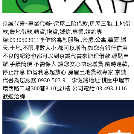
京誠代書~專業代辦~房屋二胎借款,房屋三胎.土地借
款,農地借款,轉貸,增貸,誠信.專業.諮詢專
線:0930503911李健銘為您服務..套房.公寓.華夏.透
天.土地,不限坪數大小.都可以增借.如您有銀行信用
不良的紀錄也都可以到京誠代書來辦理借款.輕鬆申
辦.手續簡便.不需保人.讓您安心快速增貸.隨時還款,
停止計息.節省利息超放心.房屋土地貸款專家.京誠
代書為您服務.0930-503-911李健銘地址:桃園中壢市
環西路二段300巷8-10號1樓.公司電話:03-493-1116
歡迎洽詢.