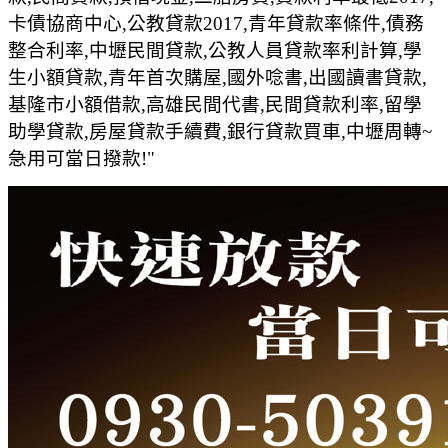
卡債協商中心,公教貸款2017,青年貸款率條件,債務
整合利率,中壢民間貸款,公教人員貸款率利計算,學
生小額貸款,青年首次購屋,國外唸書,出國讀書貸款,
基隆市小額借款,高雄民間代書,民間貸款利率,留學
助學貸款,房屋貸款手續費,銀行貸款買車,中壢周轉~
急用可當日撥款!"