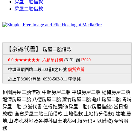
房屋二胎借款
房屋二胎借款
【京誠代書】
房屋二胎借款
6.0 ★★★★★★
六顆星評價
(313)
讚
13020
中壢區環西路二段300巷8之10號
優質推薦
於上午8:30分營業 0930-503-911 李健銘
桃園房屋二胎借款 中壢房屋二胎 平鎮房屋二胎 楊梅房屋二胎
龍潭房屋二胎 八德房屋二胎 蘆竹房屋二胎 龜山房屋二胎 青埔
房屋二胎 京誠代書 值得推薦的(房屋二胎) (房屋借錢) 當日撥
款喔! 全省房屋二胎三胎借款,土地借款 土地持分借款( 建地,農
地,山坡地,林地及各種科目土地都可,持分也可以借款) 全省服
務