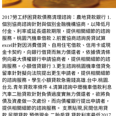
2017勞工紓困貸款債務清理諮詢：農地貸款銀行 1.
個別協商諮詢針對與個別金融機構協商，以降低月
付金、利率或延長還款期限，提供相關細節的諮詢
服務。桃園汽機車借款 2.前置協商諮詢房貸試算
excel針對因消費借貸、自用住宅借款、信用卡或現
金卡契約，向銀行借貸而無力償還者，依據債清條
例向最大債權銀行申請協商者，提供相關細節的諮
詢服務。小額借貸銀行 3.更生諮詢桃園機車借貸免
留車針對擬向法院提出更生申請者，提供相關細節
的諮詢服務。學生小額貸款急需錢高雄.台中.桃園.
台北.青年貸款率條件 4.清算諮詢中壢機車借款利息
汽車二胎貸款針對負債過度實無力償還者，欲將負
債及資產做一次處份，而向債權銀行提出申請者，
提供相關細節的諮詢服務。 支票貼現,民間信用貸
款,民間貸款,預借現金,二胎房貸,貸款利率最低2017,