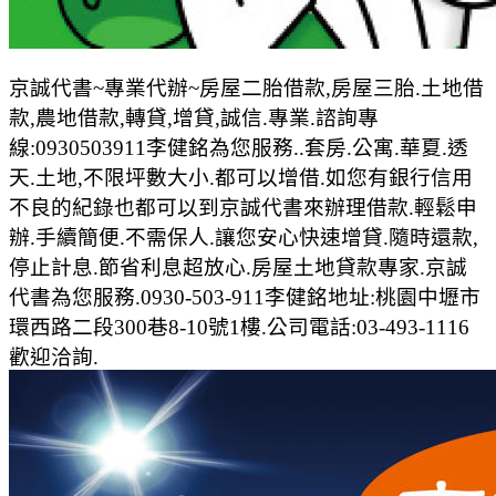
京誠代書~專業代辦~房屋二胎借款,房屋三胎.土地借
款,農地借款,轉貸,增貸,誠信.專業.諮詢專
線:0930503911李健銘為您服務..套房.公寓.華夏.透
天.土地,不限坪數大小.都可以增借.如您有銀行信用
不良的紀錄也都可以到京誠代書來辦理借款.輕鬆申
辦.手續簡便.不需保人.讓您安心快速增貸.隨時還款,
停止計息.節省利息超放心.房屋土地貸款專家.京誠
代書為您服務.0930-503-911李健銘地址:桃園中壢市
環西路二段300巷8-10號1樓.公司電話:03-493-1116
歡迎洽詢.