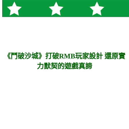
《鬥破沙城》打破RMB玩家設計 還原實
力默契的遊戲真諦