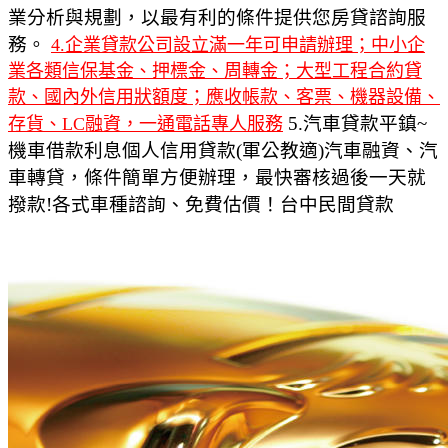
業分析與規劃，以最有利的條件提供您房貸諮詢服
務。
4.企業貸款公司設立滿一年可申請辦理；中小企
業各類信保基金、押標金、周轉金；大型工程合約貸
款、國內外信用狀額度；應收帳款、客票、機器設備、
5.汽車貸款平鎮~
存貨、LC融資，一通電話專人服務
機車借款利息個人信用貸款(軍公教適)汽車融資、汽
車轉貸，條件簡單方便辦理，最快審核過後一天就
撥款!各式車種諮詢、免費估價！台中民間貸款