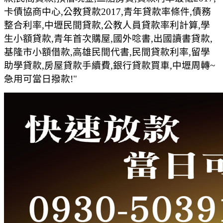
卡債協商中心,公教貸款2017,青年貸款率條件,債務
整合利率,中壢民間貸款,公教人員貸款率利計算,學
生小額貸款,青年首次購屋,國外唸書,出國讀書貸款,
基隆市小額借款,高雄民間代書,民間貸款利率,留學
助學貸款,房屋貸款手續費,銀行貸款買車,中壢周轉~
急用可當日撥款!"