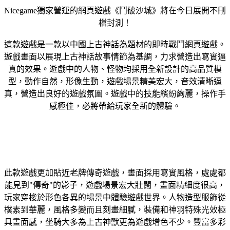
Nicegame獨家營運的網頁遊戲《鬥破沙城》將在今日展開不刪
檔封測！
這款遊戲是一款以中國上古神話為題材的即時戰鬥網頁遊戲。
遊戲畫面以展現上古神話故事情節為基調，力求營造出寫實逼
真的效果。遊戲中的人物、怪物均採用全新設計的高品質模
型，動作自然，形像生動，遊戲場景精美宏大，音效清晰逼
真，營造出良好的遊戲氛圍。遊戲中的技能繽紛絢麗，操作手
感極佳，必將帶給玩家全新的體驗。
此款遊戲更加貼近老牌傳奇遊戲，畫面採用寫實風格，處處都
能見到"傳奇"的影子，遊戲場景宏大壯闊，畫面精細度很高，
玩家穿梭於形色各異的場景中體驗遊戲世界。人物造型服飾從
樸素到華麗，風格多變而且刻畫細膩，裝備和神羽特殊光效極
具畫面感，坐騎大多為上古神獸更為遊戲增色不少。豐富多彩