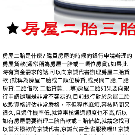
房屋二胎是什麼? 購買房屋的時候向銀行申請辦理的
房屋貸款(通常稱為房屋一胎或一順位房貸),如果此
時有資金需求的話,可以向京誠代書辦理房屋二胎貸
款,(就稱為房屋二胎或二順位房貸,或民間二胎,二胎
房貸.二胎借款.二胎貸款.....等)房屋二胎如果要向銀
行申請辦理是非常不容易的,目前銀行對於房屋二胎
放款資格評估非常嚴格，不但程序麻煩,審核時間又
很久,且過件機率低,就算審核通過額度也不高,所以
如有房屋需要辦理二胎借款或三胎借款,就請您找可
以當天撥款的京誠代書,京誠代書全省服務喔!! 京誠