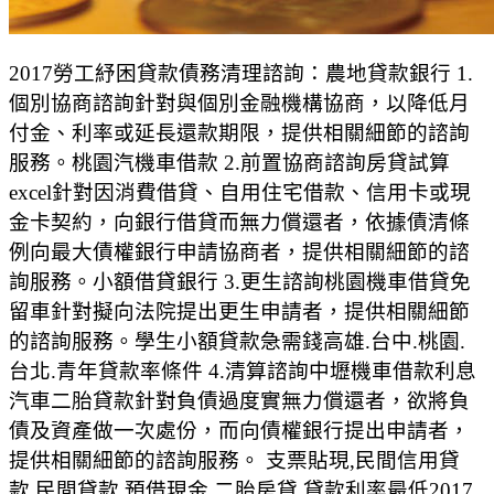
2017勞工紓困貸款債務清理諮詢：農地貸款銀行 1.
個別協商諮詢針對與個別金融機構協商，以降低月
付金、利率或延長還款期限，提供相關細節的諮詢
服務。桃園汽機車借款 2.前置協商諮詢房貸試算
excel針對因消費借貸、自用住宅借款、信用卡或現
金卡契約，向銀行借貸而無力償還者，依據債清條
例向最大債權銀行申請協商者，提供相關細節的諮
詢服務。小額借貸銀行 3.更生諮詢桃園機車借貸免
留車針對擬向法院提出更生申請者，提供相關細節
的諮詢服務。學生小額貸款急需錢高雄.台中.桃園.
台北.青年貸款率條件 4.清算諮詢中壢機車借款利息
汽車二胎貸款針對負債過度實無力償還者，欲將負
債及資產做一次處份，而向債權銀行提出申請者，
提供相關細節的諮詢服務。 支票貼現,民間信用貸
款,民間貸款,預借現金,二胎房貸,貸款利率最低2017,