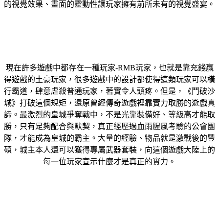
的視覺效果、畫面的靈動性讓玩家擁有前所未有的視覺盛宴。
現在許多遊戲中都存在一種玩家-RMB玩家，也就是靠充錢贏
得遊戲的土豪玩家，很多遊戲中的設計都使得這類玩家可以橫
行霸道，肆意虐殺普通玩家，著實令人頭疼。但是，《鬥破沙
城》打破這個規矩，還原曾經傳奇遊戲裡靠實力取勝的遊戲真
諦。最激烈的皇城爭奪戰中，不是光靠裝備好、等級高才能取
勝，只有足夠配合與默契，真正經歷過血雨腥風考驗的公會團
隊，才能成為皇城的霸主。大量的經驗、物品就是激戰後的豐
碩，城主本人還可以獲得專屬武器套裝，向這個遊戲大陸上的
每一位玩家宣示什麼才是真正的實力。