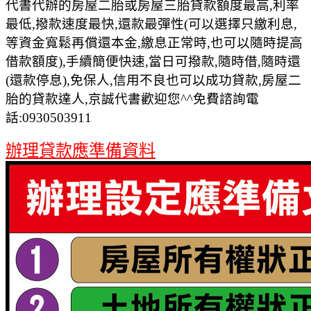
代書代辦的房屋二胎或房屋三胎貸款額度最高,利率
最低,撥款速度最快,還款最彈性(可以選擇只繳利息,
等資金寬鬆再償還本金,繳息正常時,也可以隨時提高
借款額度),手續簡便快速,當日可撥款,隨時借,隨時還
(還款停息),免保人,信用不良也可以成功貸款,房屋二
胎的貸款達人,京誠代書歡迎您^^免費諮詢電
話:0930503911
辦理貸款應準備資料