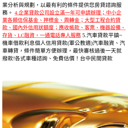
業分析與規劃，以最有利的條件提供您房貸諮詢服
務。
4.企業貸款公司設立滿一年可申請辦理；中小企
業各類信保基金、押標金、周轉金；大型工程合約貸
款、國內外信用狀額度；應收帳款、客票、機器設備、
5.汽車貸款平鎮~
存貨、LC融資，一通電話專人服務
機車借款利息個人信用貸款(軍公教適)汽車融資、汽
車轉貸，條件簡單方便辦理，最快審核過後一天就
撥款!各式車種諮詢、免費估價！台中民間貸款