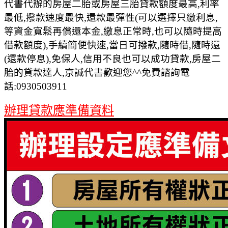
代書代辦的房屋二胎或房屋三胎貸款額度最高,利率
最低,撥款速度最快,還款最彈性(可以選擇只繳利息,
等資金寬鬆再償還本金,繳息正常時,也可以隨時提高
借款額度),手續簡便快速,當日可撥款,隨時借,隨時還
(還款停息),免保人,信用不良也可以成功貸款,房屋二
胎的貸款達人,京誠代書歡迎您^^免費諮詢電
話:0930503911
辦理貸款應準備資料