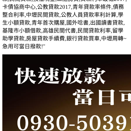
卡債協商中心,公教貸款2017,青年貸款率條件,債務
整合利率,中壢民間貸款,公教人員貸款率利計算,學
生小額貸款,青年首次購屋,國外唸書,出國讀書貸款,
基隆市小額借款,高雄民間代書,民間貸款利率,留學
助學貸款,房屋貸款手續費,銀行貸款買車,中壢周轉~
急用可當日撥款!"