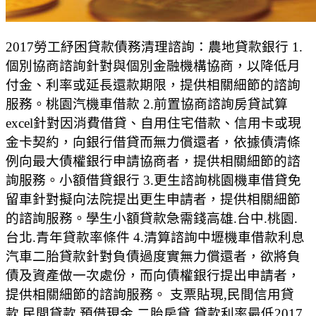
2017勞工紓困貸款債務清理諮詢：農地貸款銀行 1.
個別協商諮詢針對與個別金融機構協商，以降低月
付金、利率或延長還款期限，提供相關細節的諮詢
服務。桃園汽機車借款 2.前置協商諮詢房貸試算
excel針對因消費借貸、自用住宅借款、信用卡或現
金卡契約，向銀行借貸而無力償還者，依據債清條
例向最大債權銀行申請協商者，提供相關細節的諮
詢服務。小額借貸銀行 3.更生諮詢桃園機車借貸免
留車針對擬向法院提出更生申請者，提供相關細節
的諮詢服務。學生小額貸款急需錢高雄.台中.桃園.
台北.青年貸款率條件 4.清算諮詢中壢機車借款利息
汽車二胎貸款針對負債過度實無力償還者，欲將負
債及資產做一次處份，而向債權銀行提出申請者，
提供相關細節的諮詢服務。 支票貼現,民間信用貸
款,民間貸款,預借現金,二胎房貸,貸款利率最低2017,