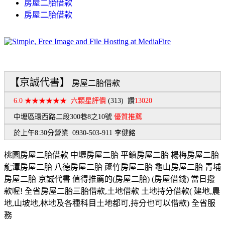
房屋二胎借款
房屋二胎借款
【京誠代書】
房屋二胎借款
6.0 ★★★★★★
六顆星評價
(313)
讚
13020
中壢區環西路二段300巷8之10號
優質推薦
於上午8:30分營業 0930-503-911 李健銘
桃園房屋二胎借款 中壢房屋二胎 平鎮房屋二胎 楊梅房屋二胎
龍潭房屋二胎 八德房屋二胎 蘆竹房屋二胎 龜山房屋二胎 青埔
房屋二胎 京誠代書 值得推薦的(房屋二胎) (房屋借錢) 當日撥
款喔! 全省房屋二胎三胎借款,土地借款 土地持分借款( 建地,農
地,山坡地,林地及各種科目土地都可,持分也可以借款) 全省服
務