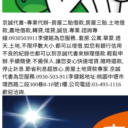
京誠代書~專業代辦~房屋二胎借款,房屋三胎.土地借
款,農地借款,轉貸,增貸,誠信.專業.諮詢專
線:0930503911李健銘為您服務..套房.公寓.華夏.透
天.土地,不限坪數大小.都可以增借.如您有銀行信用
不良的紀錄也都可以到京誠代書來辦理借款.輕鬆申
辦.手續簡便.不需保人.讓您安心快速增貸.隨時還款,
停止計息.節省利息超放心.房屋土地貸款專家.京誠
代書為您服務.0930-503-911李健銘地址:桃園中壢市
環西路二段300巷8-10號1樓.公司電話:03-493-1116
歡迎洽詢.