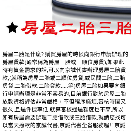
房屋二胎是什麼? 購買房屋的時候向銀行申請辦理的
房屋貸款(通常稱為房屋一胎或一順位房貸),如果此
時有資金需求的話,可以向京誠代書辦理房屋二胎貸
款,(就稱為房屋二胎或二順位房貸,或民間二胎,二胎
房貸.二胎借款.二胎貸款.....等)房屋二胎如果要向銀
行申請辦理是非常不容易的,目前銀行對於房屋二胎
放款資格評估非常嚴格，不但程序麻煩,審核時間又
很久,且過件機率低,就算審核通過額度也不高,所以
如有房屋需要辦理二胎借款或三胎借款,就請您找可
以當天撥款的京誠代書,京誠代書全省服務喔!! 京誠