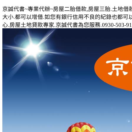
京誠代書~專業代辦~房屋二胎借款,房屋三胎.土地借款,農
大小.都可以增借.如您有銀行信用不良的紀錄也都可以
心.房屋土地貸款專家.京誠代書為您服務.0930-503-91