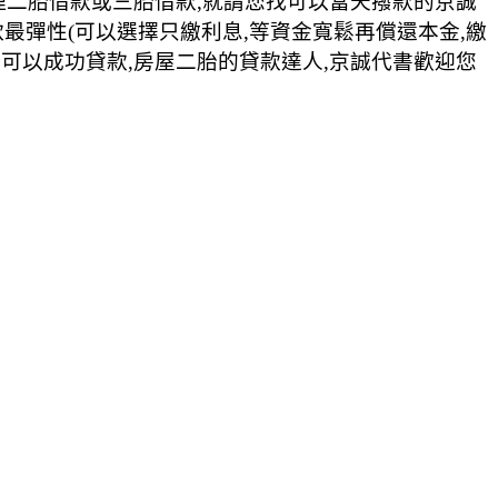
理二胎借款或三胎借款,就請您找可以當天撥款的京誠
款最彈性(可以選擇只繳利息,等資金寬鬆再償還本金,繳
良也可以成功貸款,房屋二胎的貸款達人,京誠代書歡迎您