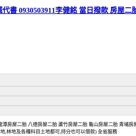
代書 0930503911李健銘 當日撥款 房屋
潭房屋二胎 八德房屋二胎 蘆竹房屋二胎 龜山房屋二胎 青埔房屋二
坡地,林地及各種科目土地都可,持分也可以借款) 全省服務