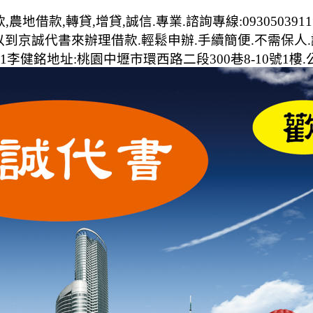
地借款,轉貸,增貸,誠信.專業.諮詢專線:093050391
到京誠代書來辦理借款.輕鬆申辦.手續簡便.不需保人.
1李健銘地址:桃園中壢市環西路二段300巷8-10號1樓.公司電