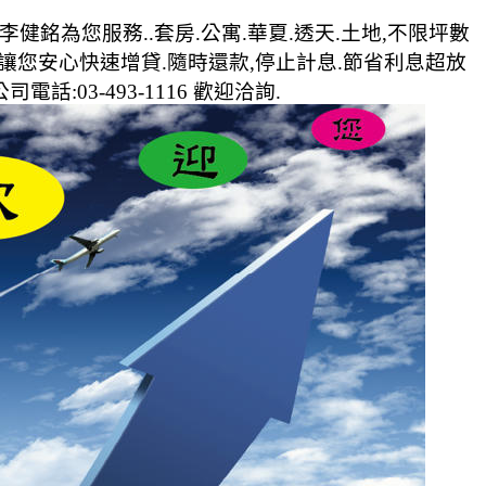
1李健銘為您服務..套房.公寓.華夏.透天.土地,不限坪數
讓您安心快速增貸.隨時還款,停止計息.節省利息超放
話:03-493-1116 歡迎洽詢.