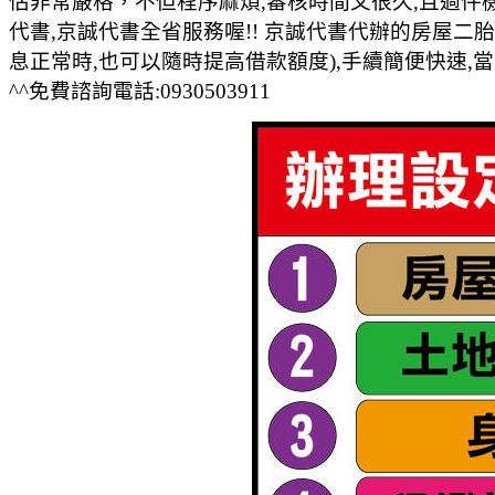
估非常嚴格，不但程序麻煩,審核時間又很久,且過件
代書,京誠代書全省服務喔!! 京誠代書代辦的房屋二
息正常時,也可以隨時提高借款額度),手續簡便快速,當
^^免費諮詢電話:0930503911