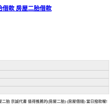
二胎借款 房屋二胎借款
胎 京誠代書 值得推薦的(房屋二胎) (房屋借錢) 當日撥款喔!