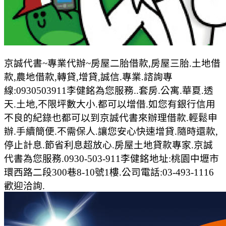
京誠代書~專業代辦~房屋二胎借款,房屋三胎.土地借
款,農地借款,轉貸,增貸,誠信.專業.諮詢專
線:0930503911李健銘為您服務..套房.公寓.華夏.透
天.土地,不限坪數大小.都可以增借.如您有銀行信用
不良的紀錄也都可以到京誠代書來辦理借款.輕鬆申
辦.手續簡便.不需保人.讓您安心快速增貸.隨時還款,
停止計息.節省利息超放心.房屋土地貸款專家.京誠
代書為您服務.0930-503-911李健銘地址:桃園中壢市
環西路二段300巷8-10號1樓.公司電話:03-493-1116
歡迎洽詢.