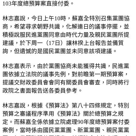
103年度總預算案直接付委。
林志嘉說，今日上午10時，蘇嘉全特別召集黨團協
商，希望尋求朝野共識，化解連日的議事停擺，並
積極說服民進黨團同意由時代力量及親民黨團所提
建議，於下周一（17日）讓林揆上台報告並備質
詢，但遺憾的是國民黨團並未同意該項建議。
林志嘉表示，由於黨團協商未能獲得共識，民進黨
團依據立法院的議事先例，對前瞻第一期預算案，
提議交財政委員會會同有關委員會審查，同時將行
政院之書面報告送各委員參考。
林志嘉說，根據《預算法》第八十四條規定，特別
預算之審議程序準用《預算法》關於總預算之規
定。而蘇嘉全係依據立院處理90年度總預算案付委
案例，當時係由國民黨黨團、新黨黨團、親民黨黨