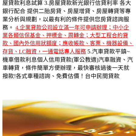
屋貸款利息試算 3.房屋貸款新光銀行信貸利率 各大
銀行配合 提供二胎房貸、房屋增貸、房屋轉貸等專
業分析與規劃，以最有利的條件提供您房貸諮詢服
務。
4.企業貸款公司設立滿一年可申請辦理；中小企
業各類信保基金、押標金、周轉金；大型工程合約貸
款、國內外信用狀額度；應收帳款、客票、機器設備、
5.汽車貸款平鎮~
存貨、LC融資，一通電話專人服務
機車借款利息個人信用貸款(軍公教適)汽車融資、汽
車轉貸，條件簡單方便辦理，最快審核過後一天就
撥款!各式車種諮詢、免費估價！台中民間貸款