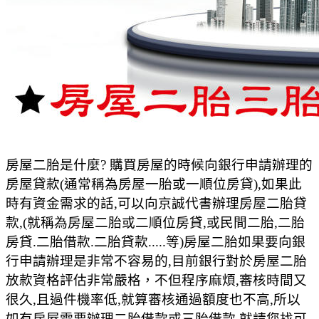
房屋二胎是什麼? 購買房屋的時候向銀行申請辦理的
房屋貸款(通常稱為房屋一胎或一順位房貸),如果此
時有資金需求的話,可以向京誠代書辦理房屋二胎貸
款,(就稱為房屋二胎或二順位房貸,或民間二胎,二胎
房貸.二胎借款.二胎貸款.....等)房屋二胎如果要向銀
行申請辦理是非常不容易的,目前銀行對於房屋二胎
放款資格評估非常嚴格，不但程序麻煩,審核時間又
很久,且過件機率低,就算審核通過額度也不高,所以
如有房屋需要辦理二胎借款或三胎借款,就請您找可