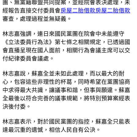
團、無黨籍聯盟共同提案，並經院會表決處理，未
經報告直接交付委員會
房屋二胎借款
房屋二胎借款
審查，處理過程並無疑義。
林志嘉強調，連日來國民黨團在院會中未能遵守
《立法委員行為法》第七條之相關規定，已透過國
會直播呈現在國人面前，相關行為會議主席可以交
付紀律委員會議處。
林志嘉說，蘇嘉全並未如此處理，而以最大的耐
心，包容這些非理性的杯葛，同時希望在黨團協商
中求得最大共識，讓議事和諧，但事與願違。蘇嘉
全最後以符合完善的議事規範，將特別預算案經表
決後付委。
林志嘉表示，對於國民黨團的指控，蘇嘉全只能表
達最沉重的遺憾，相信人民自有公決。