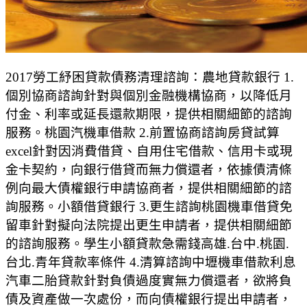
2017勞工紓困貸款債務清理諮詢：農地貸款銀行 1.
個別協商諮詢針對與個別金融機構協商，以降低月
付金、利率或延長還款期限，提供相關細節的諮詢
服務。桃園汽機車借款 2.前置協商諮詢房貸試算
excel針對因消費借貸、自用住宅借款、信用卡或現
金卡契約，向銀行借貸而無力償還者，依據債清條
例向最大債權銀行申請協商者，提供相關細節的諮
詢服務。小額借貸銀行 3.更生諮詢桃園機車借貸免
留車針對擬向法院提出更生申請者，提供相關細節
的諮詢服務。學生小額貸款急需錢高雄.台中.桃園.
台北.青年貸款率條件 4.清算諮詢中壢機車借款利息
汽車二胎貸款針對負債過度實無力償還者，欲將負
債及資產做一次處份，而向債權銀行提出申請者，