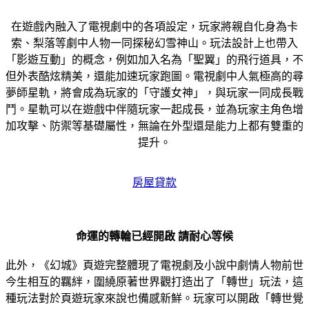
在遊戲內融入了電視劇中的各項設定，玩家將親自化身為卡
索、梨落等劇中人物一同探秘幻雪神山。玩法設計上也帶入
「影遊互動」的概念，例如加入名為「聖翼」的飛行道具，不
但外表酷炫精美，還能加速玩家跑圖。電視劇中人氣極高的尋
夢師星軌，將會成為玩家的「守護女神」，與玩家一同成長戰
鬥。星軌可以在遊戲中伴隨玩家一起成長，並為玩家主角色增
加攻擊、防禦等基礎屬性，無論在外型還是能力上都有雙重的
提升。
房屋貸款
命運的轉輪已經開啟 請耐心等候
此外，《幻城》頁遊完整體現了電視劇及小說中劇情人物前世
今生相互的羈絆，圍繞原著世界觀打造出了「轉世」玩法，這
種玩法對於頁遊玩家來說也備感新鮮。玩家可以開啟「轉世覺