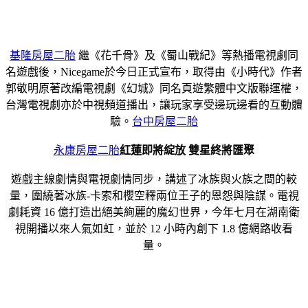
基隆房屋二胎
繼《花千骨》及《蜀山戰紀》等熱播電視劇同
名遊戲後，Nicegame於今日正式宣布，取得由《小時代》作者
郭敬明原著改編電視劇《幻城》同名頁遊繁體中文版聯運權，
台灣電視劇亦於中視頻道播出，讓玩家享受邊玩邊看的互動體
驗。
台中房屋二胎
永康房屋二胎
紅蓮即將綻放 雙星終將匯聚
遊戲主線劇情與電視劇情同步，講述了冰族與火族之間的較
量，圍繞著冰族-卡索和櫻空釋兩位王子的恩怨與陰謀。電視
劇耗資 16 億打造出絕美絢麗的魔幻世界，今年七月在湖南衛
視開播以來人氣如虹，並於 12 小時內創下 1.8 億網路收看
量。