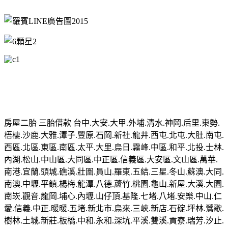
房屋二胎 三胎借款 台中.大安.大甲.外埔.清水.神岡.后里.東勢.
梧棲.沙鹿.大雅.潭子.豐原.石岡.新社.龍井.西屯.北屯.大肚.南屯.
西區.北區.東區.南區.太平.大里.烏日.霧峰.中區.和平.北投.士林.
內湖.松山.中山區.大同區.中正區.信義區.大安區.文山區.萬華.
南港.宜蘭.頭城.礁溪.壯圍.員山.羅東.五結.三星.冬山.蘇澳.大同.
南澳.中壢.平鎮.楊梅.龍潭.八德.蘆竹.桃園.龜山.新屋.大溪.大園.
南崁.觀音.龍岡.埔心.內壢.山仔頂.基隆.七堵.八堵.安樂.中山.仁
愛.信義.中正.暖暖.五堵.新北市.烏來.三峽.新店.石碇.坪林.鶯歌.
樹林.土城.新莊.板橋.中和.永和.深坑.平溪.雙溪.貢寮.瑞芳.汐止.