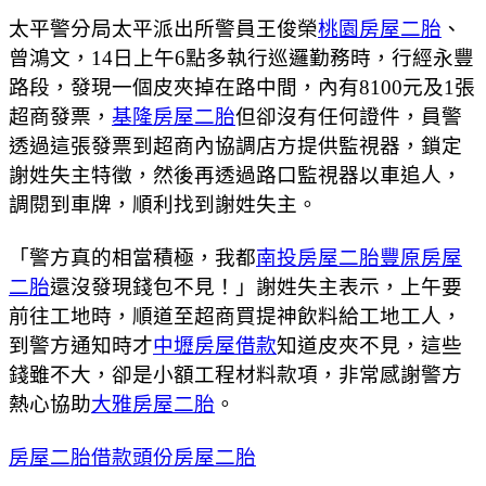
太平警分局太平派出所警員王俊榮
桃園房屋二胎
、
曾鴻文，14日上午6點多執行巡邏勤務時，行經永豐
路段，發現一個皮夾掉在路中間，內有8100元及1張
超商發票，
基隆房屋二胎
但卻沒有任何證件，員警
透過這張發票到超商內協調店方提供監視器，鎖定
謝姓失主特徵，然後再透過路口監視器以車追人，
調閱到車牌，順利找到謝姓失主。
「警方真的相當積極，我都
南投房屋二胎
豐原房屋
二胎
還沒發現錢包不見！」謝姓失主表示，上午要
前往工地時，順道至超商買提神飲料給工地工人，
到警方通知時才
中壢房屋借款
知道皮夾不見，這些
錢雖不大，卻是小額工程材料款項，非常感謝警方
熱心協助
大雅房屋二胎
。
房屋二胎借款
頭份房屋二胎