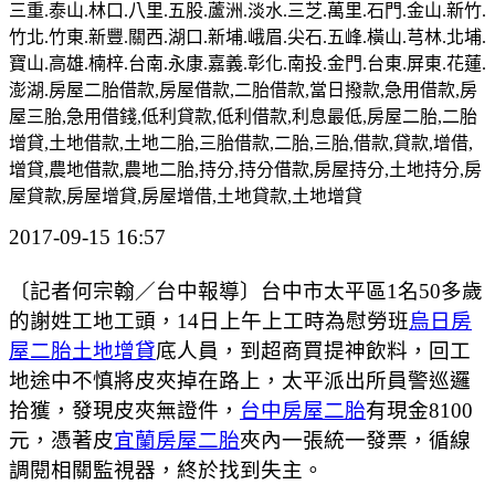
三重.泰山.林口.八里.五股.蘆洲.淡水.三芝.萬里.石門.金山.新竹.
竹北.竹東.新豐.關西.湖口.新埔.峨眉.尖石.五峰.橫山.芎林.北埔.
寶山.高雄.楠梓.台南.永康.嘉義.彰化.南投.金門.台東.屏東.花蓮.
澎湖.房屋二胎借款,房屋借款,二胎借款,當日撥款,急用借款,房
屋三胎,急用借錢,低利貸款,低利借款,利息最低,房屋二胎,二胎
增貸,土地借款,土地二胎,三胎借款,二胎,三胎,借款,貸款,增借,
增貸,農地借款,農地二胎,持分,持分借款,房屋持分,土地持分,房
屋貸款,房屋增貸,房屋增借,土地貸款,土地增貸
2017-09-15 16:57
〔記者何宗翰／台中報導〕台中市太平區1名50多歲
的謝姓工地工頭，14日上午上工時為慰勞班
烏日房
屋二胎
土地增貸
底人員，到超商買提神飲料，回工
地途中不慎將皮夾掉在路上，太平派出所員警巡邏
拾獲，發現皮夾無證件，
台中房屋二胎
有現金8100
元，憑著皮
宜蘭房屋二胎
夾內一張統一發票，循線
調閱相關監視器，終於找到失主。