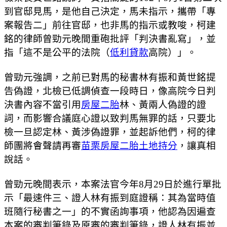
到官邸見馬，是他自己決定，馬未指示，攜帶「專
案報告二」前往官邸，也非馬的指示或教唆，柯建
銘的律師曾勁元晚間重砲批評「判決書亂寫」，並
指「這不是公平的法院（
低利貸款
高院）」。
曾勁元強調，之前已對馬的秘書林有振和黃世銘提
告偽證，北檢已低調偵查一段時日，像高院今日判
決書內容不當引用
房屋二胎
林、黃兩人偽證的證
詞，而影響合議庭心證以致判馬無罪的話，只要北
檢一旦認定林、黃涉偽證罪，並起訴他們，柯的律
師團將會聲請再審
苗栗房屋二胎
土地持分
，讓真相
說話。
曾勁元晚間表示，本案法官今年8月29日於進行單批
示「最速件三、證人林有振到庭證稱：其為當時值
班隨行秘書之一」的不實函詢事項，他認為因遍查
本案的審判筆錄及原審的審判筆錄，證人林有振並