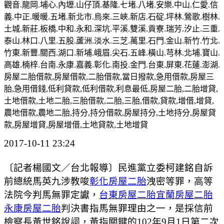
觀音.龍岡.埔心.內壢.山仔頂.基隆.七堵.八堵.安樂.中山.仁愛.信
義.中正.暖暖.五堵.新北市.烏來.三峽.新店.石碇.坪林.鶯歌.樹林.
土城.新莊.板橋.中和.永和.深坑.平溪.雙溪.貢寮.瑞芳.汐止.三重.
泰山.林口.八里.五股.蘆洲.淡水.三芝.萬里.石門.金山.新竹.竹北.
竹東.新豐.關西.湖口.新埔.峨眉.尖石.五峰.橫山.芎林.北埔.寶山.
高雄.楠梓.台南.永康.嘉義.彰化.南投.金門.台東.屏東.花蓮.澎湖.
房屋二胎借款,房屋借款,二胎借款,當日撥款,急用借款,房屋三
胎,急用借錢,低利貸款,低利借款,利息最低,房屋二胎,二胎增貸,
土地借款,土地二胎,三胎借款,二胎,三胎,借款,貸款,增借,增貸,
農地借款,農地二胎,持分,持分借款,房屋持分,土地持分,房屋貸
款,房屋增貸,房屋增借,土地貸款,土地增貸
2017-10-11 23:24
〔記者楊國文／台北報導〕民進黨立委柯建銘自訴
前總統馬英九涉教唆
彰化房屋二胎
洩密等罪，高等
法院今判馬無罪定讞，
台東房屋二胎
宜蘭房屋二胎
永康房屋二胎
判決書指馬無罪理由之一，是採信前
檢察長黃世銘說詞，黃指關鍵的102年9月1日第二次