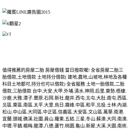
值得推薦的房屋二胎 房屋借錢 當日撥款喔! 全省房屋二胎三
胎借款,土地借款 土地持分借款( 建地,農地,山坡地,林地及各種
科目土地都可,持分也可以借款) 全省服務 土地一胎借款,二胎
借款,三胎借款 台中.大安.大甲.外埔.清水.神岡.后里.東勢.梧棲.
沙鹿.大雅.潭子.豐原.石岡.新社.龍井.西屯.北屯.大肚.南屯.西區.
北區.東區.南區.太平.大里.烏日.霧峰.中區.和平.北投.士林.內湖.
松山.中山區.大同區.中正區.信義區.大安區.文山區.萬華.南港.
宜蘭.頭城.礁溪.壯圍.員山.羅東.五結.三星.冬山.蘇澳.大同.南澳.
中壢.平鎮.楊梅.龍潭.八德.蘆竹.桃園.龜山.新屋.大溪.大園.南崁.