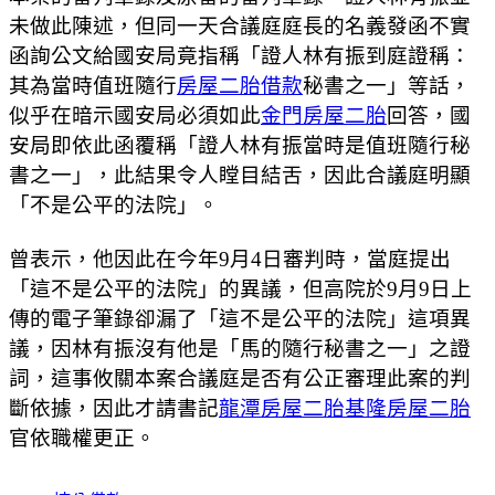
未做此陳述，但同一天合議庭庭長的名義發函不實
函詢公文給國安局竟指稱「證人林有振到庭證稱：
其為當時值班隨行
房屋二胎借款
秘書之一」等話，
似乎在暗示國安局必須如此
金門房屋二胎
回答，國
安局即依此函覆稱「證人林有振當時是值班隨行秘
書之一」，此結果令人瞠目結舌，因此合議庭明顯
「不是公平的法院」。
曾表示，他因此在今年9月4日審判時，當庭提出
「這不是公平的法院」的異議，但高院於9月9日上
傳的電子筆錄卻漏了「這不是公平的法院」這項異
議，因林有振沒有他是「馬的隨行秘書之一」之證
詞，這事攸關本案合議庭是否有公正審理此案的判
斷依據，因此才請書記
龍潭房屋二胎
基隆房屋二胎
官依職權更正。