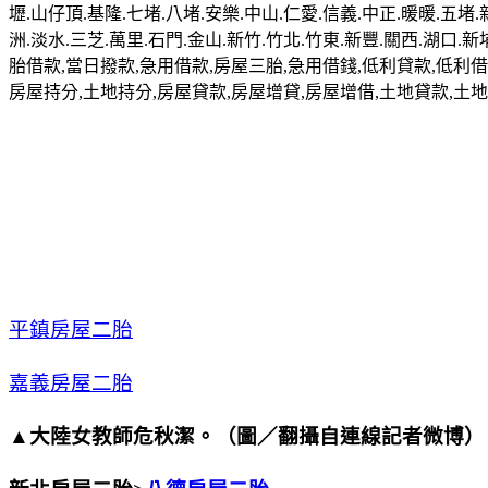
壢.山仔頂.基隆.七堵.八堵.安樂.中山.仁愛.信義.中正.暖暖.五堵.
洲.淡水.三芝.萬里.石門.金山.新竹.竹北.竹東.新豐.關西.湖口.新
胎借款,當日撥款,急用借款,房屋三胎,急用借錢,低利貸款,低利借款
房屋持分,土地持分,房屋貸款,房屋增貸,房屋增借,土地貸款,土
平鎮房屋二胎
嘉義房屋二胎
▲大陸女教師危秋潔。（圖／翻攝自連線記者微博）