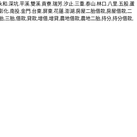
永和.深坑.平溪.雙溪.貢寮.瑞芳.汐止.三重.泰山.林口.八里.五股.蘆
義.彰化.南投.金門.台東.屏東.花蓮.澎湖.房屋二胎借款,房屋借款,二
三胎,借款,貸款,增借,增貸,農地借款,農地二胎,持分,持分借款,