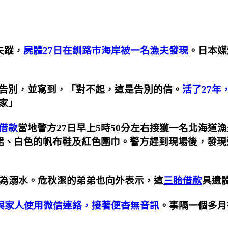
失蹤，
屍體27日在釧路市海岸被一名漁夫發現
。日本媒
告別，並寫到，「對不起，這是告別的信。
活了27年
家」
借款
當地警方27日早上5時50分左右接獲一名北海
長裙、白色的帆布鞋及紅色圍巾。警方趕到現場後，發
因為溺水。危秋潔的弟弟也向外表示，這
三胎借款
具遺
次與家人使用微信連絡，接著便杳無音訊
。事隔一個多月