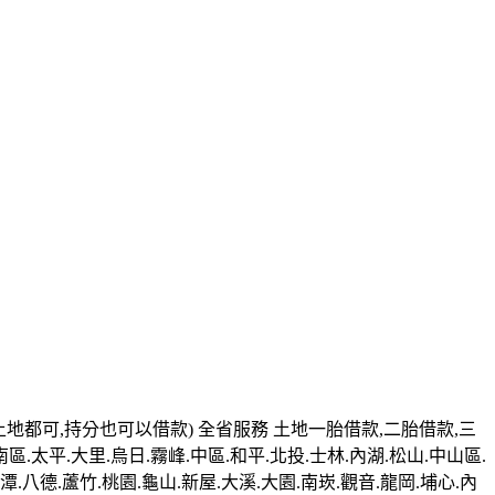
土地都可,持分也可以借款) 全省服務 土地一胎借款,二胎借款,三
南區.太平.大里.烏日.霧峰.中區.和平.北投.士林.內湖.松山.中山區.
潭.八德.蘆竹.桃園.龜山.新屋.大溪.大園.南崁.觀音.龍岡.埔心.內