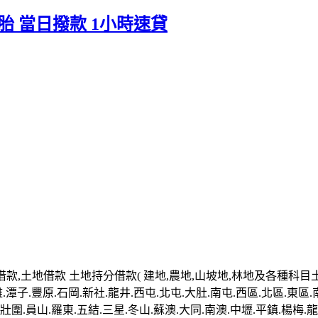
胎 當日撥款 1小時速貸
款,土地借款 土地持分借款( 建地,農地,山坡地,林地及各種科目
.潭子.豐原.石岡.新社.龍井.西屯.北屯.大肚.南屯.西區.北區.東區.
圍.員山.羅東.五結.三星.冬山.蘇澳.大同.南澳.中壢.平鎮.楊梅.龍