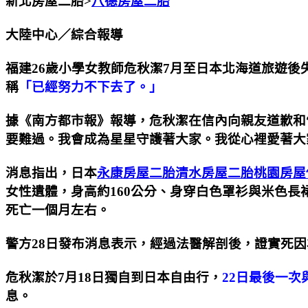
新北房屋二胎>
八德房屋二胎
大陸中心／綜合報導
福建26歲小學女教師危秋潔7月至日本北海道旅遊後
稱
「已經努力不下去了。」
據《南方都市報》報導，危秋潔在信內向親友道歉和
要難過。我會成為星星守護著大家。我從心裡愛著大
消息指出，日本
永康房屋二胎
清水房屋二胎
桃園房屋
女性遺體，身高約160公分、身穿白色罩衫與米色
死亡一個月左右。
警方28日發布消息表示，經過法醫解剖後，證實死
危秋潔於7月18日獨自到日本自由行，
22日最後一
息。