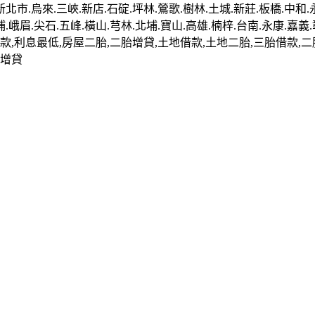
新北市.烏來.三峽.新店.石碇.坪林.鶯歌.樹林.土城.新莊.板橋.中和.
埔.峨眉.尖石.五峰.橫山.芎林.北埔.寶山.高雄.楠梓.台南.永康.嘉
,利息最低,房屋二胎,二胎增貸,土地借款,土地二胎,三胎借款,二胎,
地增貸