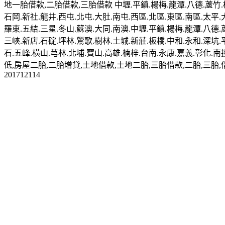
地一胎借款,二胎借款,三胎借款 中壢.平鎮.楊梅.龍潭.八德.蘆竹.桃
石岡.新社.龍井.西屯.北屯.大肚.南屯.西區.北區.東區.南區.太平.
羅東.五結.三星.冬山.蘇澳.大同.南澳.中壢.平鎮.楊梅.龍潭.八德.
三峽.新店.石碇.坪林.鶯歌.樹林.土城.新莊.板橋.中和.永和.深坑.
石.五峰.橫山.芎林.北埔.寶山.高雄.楠梓.台南.永康.嘉義.彰化
低,房屋二胎,二胎增貸,土地借款,土地二胎,三胎借款,二胎,三胎,
201712114