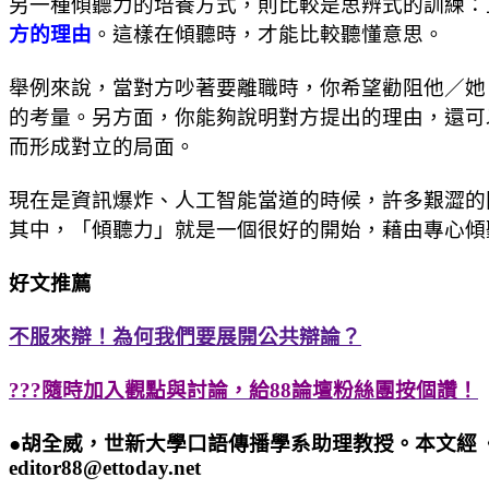
另一種傾聽力的培養方式，則比較是思辨式的訓練：
方的理由
。這樣在傾聽時，才能比較聽懂意思。
舉例來說，當對方吵著要離職時，你希望勸阻他／她
的考量。另方面，你能夠說明對方提出的理由，還可
而形成對立的局面。
現在是資訊爆炸、人工智能當道的時候，許多艱澀的
其中，「傾聽力」就是一個很好的開始，藉由專心傾
好文推薦
不服來辯！為何我們要展開公共辯論？
???隨時加入觀點與討論，給88論壇粉絲團按個讚！
●胡全威，世新大學口語傳播學系助理教授。本文經
editor88@ettoday.net