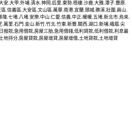
安.大甲.外埔.清水.神岡.后里.東勢.梧棲.沙鹿.大雅.潭子.豐原.
正區.信義區.大安區.文山區.萬華.南港.宜蘭.頭城.礁溪.壯圍.員山.
基隆.七堵.八堵.安樂.中山.仁愛.信義.中正.暖暖.五堵.新北市.烏來.
芝.萬里.石門.金山.新竹.竹北.竹東.新豐.關西.湖口.新埔.峨眉.尖
,當日撥款,急用借款,房屋三胎,急用借錢,低利貸款,低利借款,利息最
分,土地持分,房屋貸款,房屋增貸,房屋增借,土地貸款,土地增貸