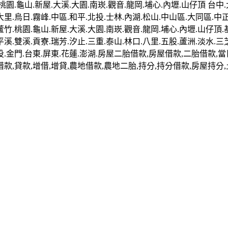
園.龜山.新屋.大溪.大園.南崁.觀音.龍岡.埔心.內壢.山仔頂 台中.大
大里.烏日.霧峰.中區.和平.北投.士林.內湖.松山.中山區.大同區.中
蘆竹.桃園.龜山.新屋.大溪.大園.南崁.觀音.龍岡.埔心.內壢.山仔頂.
平溪.雙溪.貢寮.瑞芳.汐止.三重.泰山.林口.八里.五股.蘆洲.淡水.三
.南投.金門.台東.屏東.花蓮.澎湖.房屋二胎借款,房屋借款,二胎借款
借款,貸款,增借,增貸,農地借款,農地二胎,持分,持分借款,房屋持