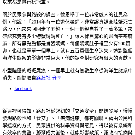
以來都是排行榜冠軍。
關於民眾參與路殺的調查，德恩舉了一位非常感人的社員為
例，他說：「2014年有一位退休老師，非常認真調查陸蟹死亡
路段，他來來回回走了五趟，一個一個親自數了一萬多筆，來
確認究竟有多少螃蟹媽媽死亡。」讓人怵目驚心的畫面密密麻
麻，所有黑點點都是螃蟹媽媽，每個媽媽肚子裡至少有500顆
卵，也就是單單一個早上，就有五百萬個生命消失，這對整個
海洋生態系的影響非常巨大，他的調查對研究有很大的貢獻。
小型陸蟹的斑斑屍痕，一個早上就有無數生命從海洋生態系中
消失。圖擷取自
路殺社
分享
facebook
從這裡可得知，路殺社從起初的「交通安全」開始發展，慢慢
發現路殺也和「食安」、「疾病健康」都有關聯。藉由公民科
學這樣的方式，民眾提供的科學資料與意見，得以被有系統和
有效率的彙整，凝聚成共識後，就能影響政策，讓政府接納與