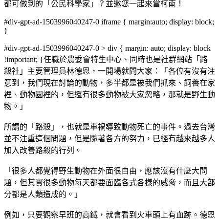
都可做到的「公民科學家」？並邀您一起來當柯南！
#div-gpt-ad-1503996040247-0 iframe { margin:auto; display: block;
}
#div-gpt-ad-1503996040247-0 > div { margin: auto; display: block
!important; }任職於農委會特生中心、同時也是社群網站「路
殺社」主要管理員林德恩，一開場就問大家：「各位有沒有注
意到，我們現在討論的動物，多半都是被我們抓來、飼養在家
裡、動物園裡的，但還有很多動物被大家忽略，那就是野生動
物。」
所謂的「路殺」，也就是車禍導致動物死亡的事件。過去台灣
並不注重這個問題，但是隨著各方的努力，已經有越來越多人
加入改善路殺的行列。
「很多人都覺得野生動物在外面很自由，應該沒有什麼大問
題，但其實很多動物每天都要面臨各式各樣的威脅，而且大部
分都是人類造成的。」
例如，只要觀察早班的高鐵，就會看到火車頭上有血跡。德恩