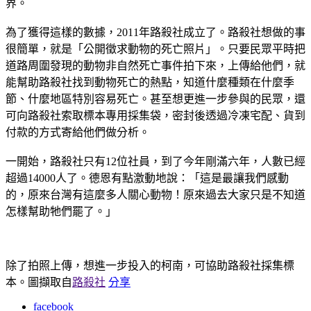
界。
為了獲得這樣的數據，2011年路殺社成立了。路殺社想做的事
很簡單，就是「公開徵求動物的死亡照片」。只要民眾平時把
道路周圍發現的動物非自然死亡事件拍下來，上傳給他們，就
能幫助路殺社找到動物死亡的熱點，知道什麼種類在什麼季
節、什麼地區特別容易死亡。甚至想更進一步參與的民眾，還
可向路殺社索取標本專用採集袋，密封後透過冷凍宅配、貨到
付款的方式寄給他們做分析。
一開始，路殺社只有12位社員，到了今年剛滿六年，人數已經
超過14000人了。德恩有點激動地說：「這是最讓我們感動
的，原來台灣有這麼多人關心動物！原來過去大家只是不知道
怎樣幫助牠們罷了。」
除了拍照上傳，想進一步投入的柯南，可協助路殺社採集標
本。圖擷取自
路殺社
分享
facebook