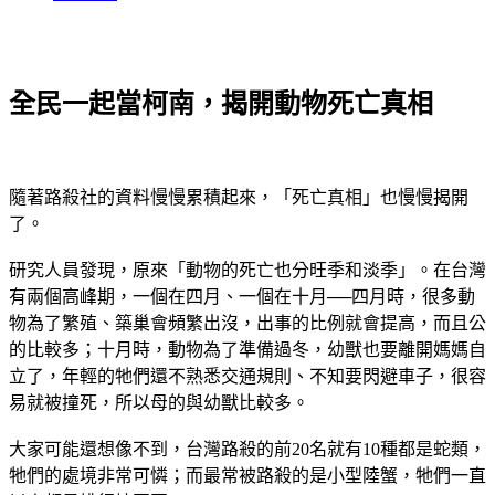
全民一起當柯南，揭開動物死亡真相
隨著路殺社的資料慢慢累積起來，「死亡真相」也慢慢揭開
了。
研究人員發現，原來「動物的死亡也分旺季和淡季」。在台灣
有兩個高峰期，一個在四月、一個在十月──四月時，很多動
物為了繁殖、築巢會頻繁出沒，出事的比例就會提高，而且公
的比較多；十月時，動物為了準備過冬，幼獸也要離開媽媽自
立了，年輕的牠們還不熟悉交通規則、不知要閃避車子，很容
易就被撞死，所以母的與幼獸比較多。
大家可能還想像不到，台灣路殺的前20名就有10種都是蛇類，
牠們的處境非常可憐；而最常被路殺的是小型陸蟹，牠們一直