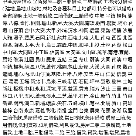
中區房屋借款 全省房屋二胎三胎借款,土地借款 土地持分借款
( 建地,農地,山坡地,林地及各種科目土地都可,持分也可以借款)
全省服務 土地一胎借款,二胎借款,三胎借款 中壢.平鎮.楊梅.龍
潭.八德.蘆竹.桃園.龜山.新屋.大溪.大園.南崁.觀音.龍岡.埔心.內
壢.山仔頂 台中.大安.大甲.外埔.清水.神岡.后里.東勢.梧棲.沙鹿.
大雅.潭子.豐原.石岡.新社.龍井.西屯.北屯.大肚.南屯.西區.北區.
東區.南區.太平.大里.烏日.霧峰.中區.和平.北投.士林.內湖.松山.
中山區.大同區.中正區.信義區.大安區.文山區.萬華.南港.宜蘭.
頭城.礁溪.壯圍.員山.羅東.五結.三星.冬山.蘇澳.大同.南澳.中壢.
平鎮.楊梅.龍潭.八德.蘆竹.桃園.龜山.新屋.大溪.大園.南崁.觀音.
龍岡.埔心.內壢.山仔頂.基隆.七堵.八堵.安樂.中山.仁愛.信義.中
正.暖暖.五堵.新北市.烏來.三峽.新店.石碇.坪林.鶯歌.樹林.土城.
新莊.板橋.中和.永和.深坑.平溪.雙溪.貢寮.瑞芳.汐止.三重.泰山.
林口.八里.五股.蘆洲.淡水.三芝.萬里.石門.金山.新竹.竹北.竹東.
新豐.關西.湖口.新埔.峨眉.尖石.五峰.橫山.芎林.北埔.寶山.高雄.
楠梓.台南.永康.嘉義.彰化.南投.金門.台東.屏東.花蓮.澎湖.房屋
二胎借款,房屋借款,二胎借款,當日撥款,急用借款,房屋三胎,急
用借錢,低利貸款,低利借款,利息最低,房屋二胎,二胎增貸,土地
借款,土地二胎,三胎借款,二胎,三胎,借款,貸款,增借,增貸,農地