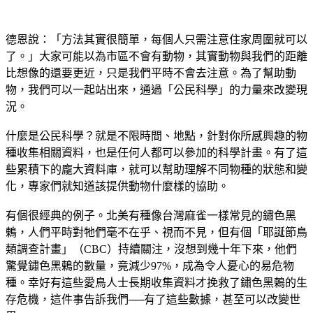
德恩說：「方法其實很簡單，每個人只需注意住家周圍就可以
了。」大家可能以為市區不會有動物，其實動物與我們的距離
比想像的還要更近，只是我們平時不會去注意。為了幫助動
物，我們可以一起站出來，通過「公民科學」的力量來改變現
況。
什麼是公民科學？就是不限時間、地點，針對你所感興趣的物
種收集相關資料，也是任何人都可以參加的科學計畫。有了這
些累積下的龐大資料庫，就可以幫助理解不同物種的狀態和變
化，專家們就知道該提供動物什麼樣的協助。
有個很經典的例子。北美有種像台灣麻雀一樣常見的鏽色黑
鶇，人們平時對牠們毫不在乎、視而不見，但有個「耶誕節鳥
類調查計畫」（CBC）持續關注，沒想到幾十年下來，他們
驚覺鏽色黑鶇的數量，竟減少97%，成為令人憂心的易危物
種。幸好有這些愛鳥人士長期收集資料才挽救了鏽色黑鶇的生
存危機，這件事告訴我們──有了這些數據，甚至可以改變世