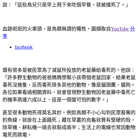
說：「這些鳥兒只是早上飛下來吃個早餐，就被撞死了。」
血跡斑斑的火車頭，是鳥類無謂的犧牲。圖擷取自
YouTube
分
享
facebook
還有很多是被民眾為了滅鼠所投放的老鼠藥給毒死的。他說：
「許多野生動物的爸爸媽媽想幫小孩帶個老鼠回家，結果老鼠
毒死沒幾隻，反而毒死很多其他的動物，像是貓頭鷹、貓狗。
各位如果看過相關資料，就會發現野生動物因老鼠藥中毒死亡
的機率高達六成以上，這是一個蠻可怕的數字。」
甚至很多動物死得莫名其妙。例如鳥類不小心勾到民眾廢棄的
釣魚線，就掛在上面餓死；藏在草叢的烏龜就算有堅硬的殼，
除草機、耕耘機一過去就裂成兩半；生活上的電線也常因動物
電死而跳電。