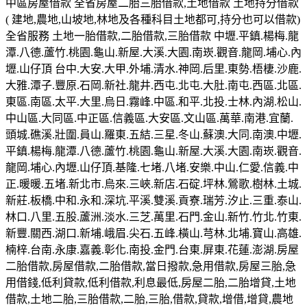
中區房屋借款 全省房屋二胎三胎借款,土地借款 土地持分借款
( 建地,農地,山坡地,林地及各種科目土地都可,持分也可以借款)
全省服務 土地一胎借款,二胎借款,三胎借款 中壢.平鎮.楊梅.龍
潭.八德.蘆竹.桃園.龜山.新屋.大溪.大園.南崁.觀音.龍岡.埔心.內
壢.山仔頂 台中.大安.大甲.外埔.清水.神岡.后里.東勢.梧棲.沙鹿.
大雅.潭子.豐原.石岡.新社.龍井.西屯.北屯.大肚.南屯.西區.北區.
東區.南區.太平.大里.烏日.霧峰.中區.和平.北投.士林.內湖.松山.
中山區.大同區.中正區.信義區.大安區.文山區.萬華.南港.宜蘭.
頭城.礁溪.壯圍.員山.羅東.五結.三星.冬山.蘇澳.大同.南澳.中壢.
平鎮.楊梅.龍潭.八德.蘆竹.桃園.龜山.新屋.大溪.大園.南崁.觀音.
龍岡.埔心.內壢.山仔頂.基隆.七堵.八堵.安樂.中山.仁愛.信義.中
正.暖暖.五堵.新北市.烏來.三峽.新店.石碇.坪林.鶯歌.樹林.土城.
新莊.板橋.中和.永和.深坑.平溪.雙溪.貢寮.瑞芳.汐止.三重.泰山.
林口.八里.五股.蘆洲.淡水.三芝.萬里.石門.金山.新竹.竹北.竹東.
新豐.關西.湖口.新埔.峨眉.尖石.五峰.橫山.芎林.北埔.寶山.高雄.
楠梓.台南.永康.嘉義.彰化.南投.金門.台東.屏東.花蓮.澎湖.房屋
二胎借款,房屋借款,二胎借款,當日撥款,急用借款,房屋三胎,急
用借錢,低利貸款,低利借款,利息最低,房屋二胎,二胎增貸,土地
借款,土地二胎,三胎借款,二胎,三胎,借款,貸款,增借,增貸,農地