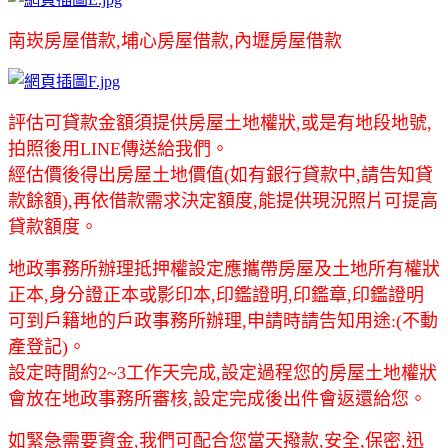
南崁房屋借款,埔心房屋借款,內壢房屋借款
評估可貸款金額須提供房屋土地權狀,或是有地段地號,
拍照後用LINE傳送給我們。
經估價後得出房屋土地價值(如有銀行貸款中,請告知貸
款餘額),再依借款需求決定額度,能提供現況照片可提高
貸款額度。
地政事務所辦理抵押權設定應攜帶房屋及土地所有權狀
正本,身分證正本或影印本,印鑑證明,印鑑章,印鑑證明
可到戶籍地的戶政事務所辦理,申請時請告知用途:(不動
產登記)。
設定時間約2~3工作天完成,設定過程您的房屋土地權狀
會放在地政事務所審核,設定完成後出件會返還給您。
如緊急需要資金,我們可配合您當天撥款,安全,保密,迅