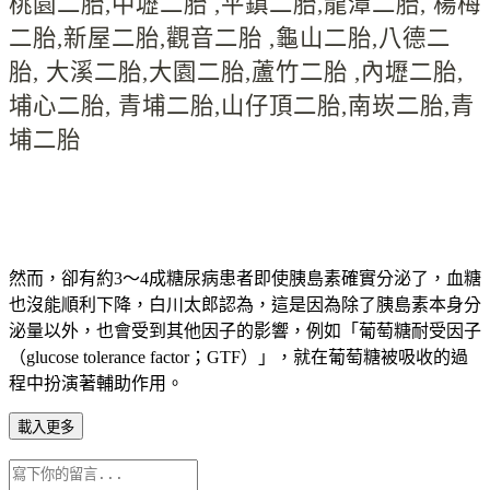
桃園二胎
,
中壢二胎
,
平鎮二胎
,
龍潭二胎
,
楊梅
二胎
,
新屋二胎
,
觀音二胎
,
龜山二胎
,
八德二
胎
,
大溪二胎
,
大園二胎
,
蘆竹二胎
,
內壢二胎
,
埔心二胎
,
青埔二胎
,
山仔頂二胎
,
南崁二胎
,
青
埔二胎
然而，卻有約3～4成糖尿病患者即使胰島素確實分泌了，血糖
也沒能順利下降，白川太郎認為，這是因為除了胰島素本身分
泌量以外，也會受到其他因子的影響，例如「葡萄糖耐受因子
（glucose tolerance factor；GTF）」，就在葡萄糖被吸收的過
程中扮演著輔助作用。
載入更多