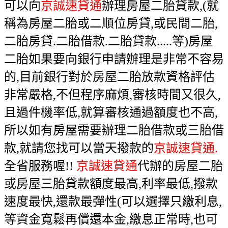
可以向
京誠速貸通
辦理房屋二胎貸款,(就
稱為房屋二胎或二順位房貸,或民間二胎,
二胎房貸.二胎借款.二胎貸款.....等)房屋
二胎如果要向銀行申請辦理是非常不容易
的,目前銀行對於房屋二胎放款資格評估
非常嚴格,不但程序麻煩,審核時間又很久,
且過件機率低,就算審核通過額度也不高,
所以如有房屋需要辦理二胎借款或三胎借
款,就請您找可以當天撥款的
京誠速貸通.
全省服務喔!!
京誠速貸通
代辦的房屋二胎
或房屋三胎貸款額度最高,利率最低,撥款
速度最快,還款最彈性(可以選擇只繳利息,
等資金寬鬆再償還本金,繳息正常時,也可