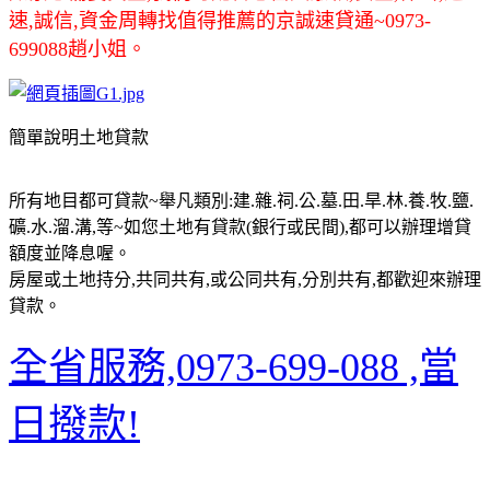
速,誠信,資金周轉找值得推薦的京誠速貸通~0973-
699088趙小姐。
簡單說明土地貸款
所有地目都可貸款~舉凡類別:建.雜.祠.公.墓.田.旱.林.養.牧.鹽.
礦.水.溜.溝,等~如您土地有貸款(銀行或民間),都可以辦理增貸
額度並降息喔。
房屋或土地持分,共同共有,或公同共有,分別共有,都歡迎來辦理
貸款。
全省服務,0973-699-088 ,當
日撥款!