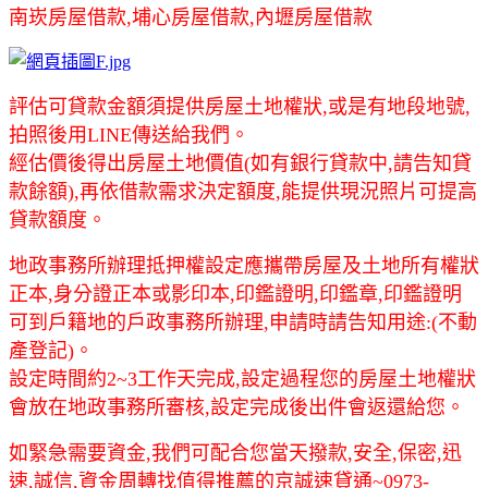
南崁房屋借款,埔心房屋借款,內壢房屋借款
評估可貸款金額須提供房屋土地權狀,或是有地段地號,
拍照後用LINE傳送給我們。
經估價後得出房屋土地價值(如有銀行貸款中,請告知貸
款餘額),再依借款需求決定額度,能提供現況照片可提高
貸款額度。
地政事務所辦理抵押權設定應攜帶房屋及土地所有權狀
正本,身分證正本或影印本,印鑑證明,印鑑章,印鑑證明
可到戶籍地的戶政事務所辦理,申請時請告知用途:(不動
產登記)。
設定時間約2~3工作天完成,設定過程您的房屋土地權狀
會放在地政事務所審核,設定完成後出件會返還給您。
如緊急需要資金,我們可配合您當天撥款,安全,保密,迅
速,誠信,資金周轉找值得推薦的京誠速貸通~0973-