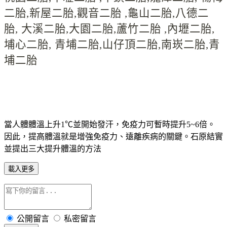
二胎
,
新屋二胎
,
觀音二胎
,
龜山二胎
,
八德二
胎
,
大溪二胎
,
大園二胎
,
蘆竹二胎
,
內壢二胎
,
埔心二胎
,
青埔二胎
,
山仔頂二胎
,
南崁二胎
,
青
埔二胎
當人體體溫上升1℃並開始發汗，免疫力可暫時提升5~6倍。
因此，提高體溫就是增強免疫力、遠離疾病的關鍵。石原結實
並提出三大提升體溫的方法
載入更多
公開留言
私密留言