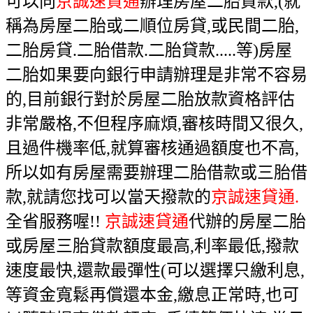
可以向
京誠速貸通
辦理房屋二胎貸款,(就
稱為房屋二胎或二順位房貸,或民間二胎,
二胎房貸.二胎借款.二胎貸款.....等)房屋
二胎如果要向銀行申請辦理是非常不容易
的,目前銀行對於房屋二胎放款資格評估
非常嚴格,不但程序麻煩,審核時間又很久,
且過件機率低,就算審核通過額度也不高,
所以如有房屋需要辦理二胎借款或三胎借
款,就請您找可以當天撥款的
京誠速貸通.
全省服務喔!!
京誠速貸通
代辦的房屋二胎
或房屋三胎貸款額度最高,利率最低,撥款
速度最快,還款最彈性(可以選擇只繳利息,
等資金寬鬆再償還本金,繳息正常時,也可