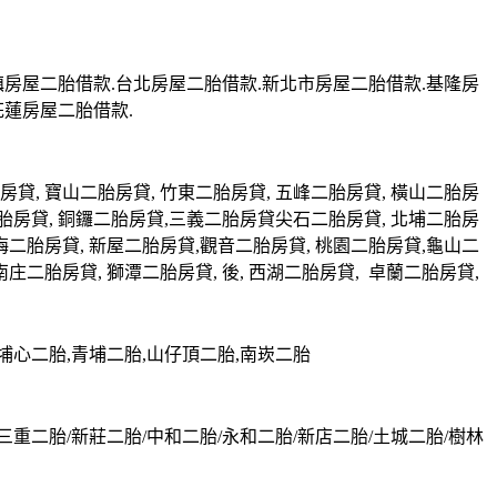
平鎮房屋二胎借款.台北房屋二胎借款.新北市房屋二胎借款.基隆房
花蓮房屋二胎借款.
房貸, 寶山二胎房貸, 竹東二胎房貸, 五峰二胎房貸, 橫山二胎房
安二胎房貸, 銅鑼二胎房貸,三義二胎房貸尖石二胎房貸, 北埔二胎房
楊梅二胎房貸, 新屋二胎房貸,觀音二胎房貸, 桃園二胎房貸,龜山二
南庄二胎房貸, 獅潭二胎房貸, 後, 西湖二胎房貸, 卓蘭二胎房貸,
,埔心二胎,青埔二胎,山仔頂二胎,南崁二胎
三重二胎/新莊二胎/中和二胎/永和二胎/新店二胎/土城二胎/樹林