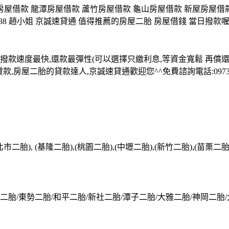
房屋借款 龍潭房屋借款 蘆竹房屋借款 龜山房屋借款 新屋房屋借款
9088 趙小姐 京誠速貸通 值得推薦的房屋二胎 房屋借錢 當日撥款喔
款速度最快,還款最彈性(可以選擇只繳利息,等資金寬鬆 再償還
,房屋二胎的貸款達人,京誠速貸通歡迎您^^免費諮詢電話:0973-69
(新北市二胎), (基隆二胎),(桃園二胎),(中壢二胎),(新竹二胎),(苗栗二胎
二胎/東勢二胎/和平二胎/新社二胎/潭子二胎/大雅二胎/神岡二胎/