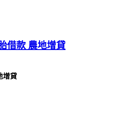
胎借款 農地增貸
地增貸