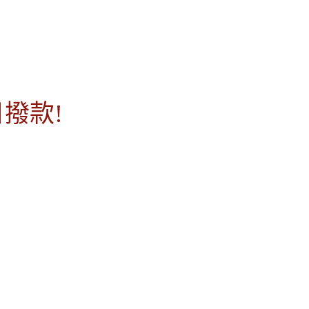
當日撥款!