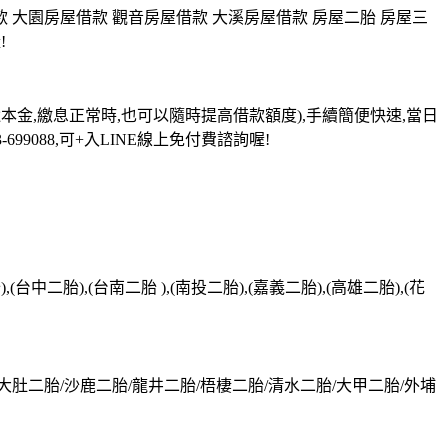
 大園房屋借款 觀音房屋借款 大溪房屋借款 房屋二胎 房屋三
!
本金,繳息正常時,也可以隨時提高借款額度),手續簡便快速,當日
9088,可+入LINE線上免付費諮詢喔!
),(台中二胎),(台南二胎 ),(南投二胎),(嘉義二胎),(高雄二胎),(花
大肚二胎/沙鹿二胎/龍井二胎/梧棲二胎/清水二胎/大甲二胎/外埔