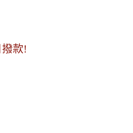
當日撥款!