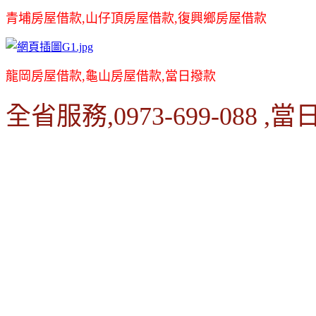
青埔房屋借款,山仔頂房屋借款,復興鄉房屋借款
龍岡房屋借款,龜山房屋借款,當日撥款
全省服務,0973-699-088 ,