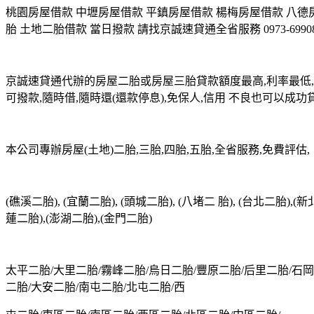
桃園房屋借款 中壢房屋借款 平鎮房屋借款 楊梅房屋借款 八德
胎 土地二胎借款 當日撥款 請找京誠速貸通全省服務 0973-69
京誠速貸通代辦的房屋二胎或房屋三胎貸款額度最高,利率最低,撥
可撥款,隨時借,隨時還(還款停息),免保人,信用 不良也可以成功貸款
本公司專辦房屋(土地)二胎,三胎,四胎,五胎,全省服務,免費評估,
(礁溪二胎), (宜蘭二胎), (頭城二胎), (八堵二 胎), (台北二胎),
蓮二胎),(澎湖二胎),(金門二胎)
太平二胎/大里二胎/霧峰二胎/烏日二胎/豐原二胎/后里二胎/石岡
二胎/大安二胎/南屯二胎/北屯二胎/西