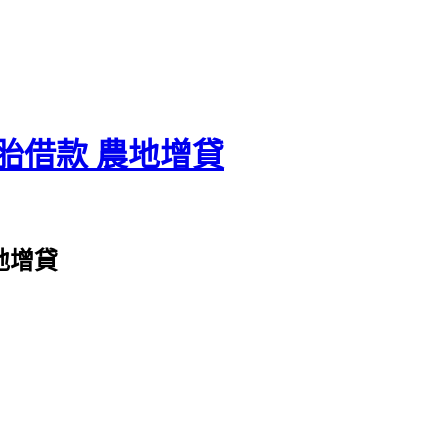
胎借款 農地增貸
地增貸