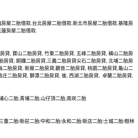
平鎮房屋二胎借款.台北房屋二胎借款.新北市房屋二胎借款.基隆房
花蓮房屋二胎借款.
房貸, 寶山二胎房貸, 竹東二胎房貸, 五峰二胎房貸, 橫山二胎房
安二胎房貸, 銅鑼二胎房貸,三義二胎房貸尖石二胎房貸, 北埔二胎房
楊梅二胎房貸, 新屋二胎房貸,觀音二胎房貸, 桃園二胎房貸,龜山二
南庄二胎房貸, 獅潭二胎房貸, 後, 西湖二胎房貸, 卓蘭二胎房貸,
,埔心二胎,青埔二胎,山仔頂二胎,南崁二胎
三重二胎/新莊二胎/中和二胎/永和二胎/新店二胎/土城二胎/樹林