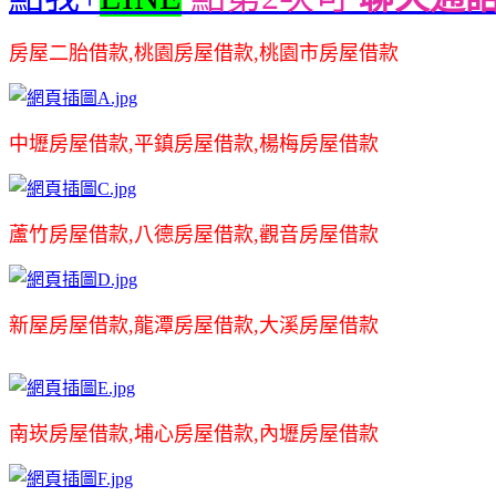
房屋二胎借款,桃園房屋借款,桃園市房屋借款
中壢房屋借款,平鎮房屋借款,楊梅房屋借款
蘆竹房屋借款,八德房屋借款,觀音房屋借款
新屋房屋借款,龍潭房屋借款,大溪房屋借款
南崁房屋借款,埔心房屋借款,內壢房屋借款