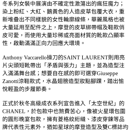
冬系列女裝中展演由不確定性激蕩出的瘋狂魔力；
染上粉紅、大紅、鵝黃色的人造皮草包覆大衣，重
新堆疊出不同樣貌的女性輪廓線條，華麗風格也被
大量延用至配件之上，摩登的皮草綁帶帽及鞋款俏
皮可愛，而使用大量珍稀或亮面材質的靴款凸顯率
性，啟動滿滿正向力回應大環境。
Anthony Vaccarello操刀的SAINT LAURENT則用亮
片尖頭短靴帶出「矛盾與張力」主題，並為造型注
入滿滿舞台感；想要自在感的即可選穿Giuseppe
Zanotti涼鞋款式，水晶翅膀造型妝點腳踝，踏出愉
悅輕盈的步履節奏。
正式於秋冬高級成衣系列宣告進入「太空世紀」的
CHANEL，於包款中也煞費苦心，像被火星環包圍
的圓形晚宴包款，擁有菱格紋絎縫、漆皮穿鍊等品
牌代表性元素外，猶如星球的摩登造型及雙C標誌均