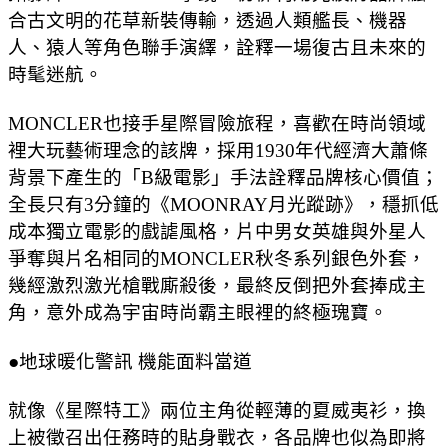
合古文明的花草新裝傳輸，透過人類艦長、機器
人、猿人等角色聯手演繹，詮釋一場復古且未來的
時髦迷航。
MONCLER也接手星際冒險旅程，喜歡在時尚領域
裡大玩藝術理念的該牌，採用1930年代經濟大蕭條
背景下產生的「B級電影」手法詮釋品牌核心價值；
全長只有3分鐘的《MOONRAY月光蹤跡》，穩抓低
成本獨立電影的戲謔風格，片中男女英雄與外星人
爭奪與片名相同的MONCLER秋冬系列銀色外套，
幾經激烈激光槍戰廝殺後，最終反倒把外套捧成主
角，意外成為宇宙時尚霸主眼裡的終極瑰寶。
●地球暖化警訊 機能面料當道
就像《星際特工》兩位主角從輕薄的夏威夷衫，換
上被徵召出任務時的貼身戰衣，各品牌也似為即將