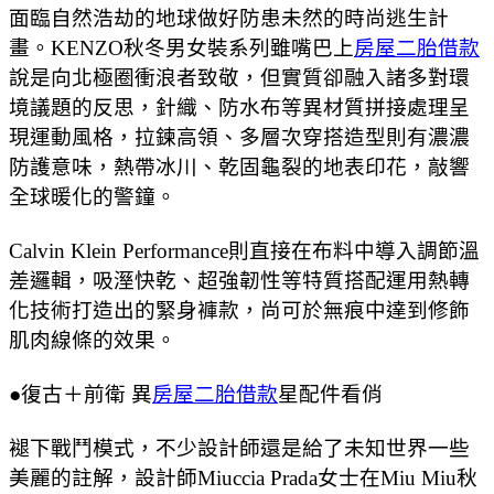
面臨自然浩劫的地球做好防患未然的時尚逃生計
畫。KENZO秋冬男女裝系列雖嘴巴上
房屋二胎借款
說是向北極圈衝浪者致敬，但實質卻融入諸多對環
境議題的反思，針織、防水布等異材質拼接處理呈
現運動風格，拉鍊高領、多層次穿搭造型則有濃濃
防護意味，熱帶冰川、乾固龜裂的地表印花，敲響
全球暖化的警鐘。
Calvin Klein Performance則直接在布料中導入調節溫
差邏輯，吸溼快乾、超強韌性等特質搭配運用熱轉
化技術打造出的緊身褲款，尚可於無痕中達到修飾
肌肉線條的效果。
●復古＋前衛 異
房屋二胎借款
星配件看俏
褪下戰鬥模式，不少設計師還是給了未知世界一些
美麗的註解，設計師Miuccia Prada女士在Miu Miu秋