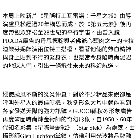
本周上映新片《星際特工瓦雷諾：千星之城》由導
演盧貝松經過20年構思而成，於《第五元素》後再
度帶觀眾穿梭至28世紀的平行宇宙。由曾入鏡
PRADA廣告的丹恩德翰與老佛爺心頭肉之一的卡拉
迪樂芬妮飾演兩位特工搭檔，看著他倆的熱血精神
與身上貼到不行的緊身衣，也幫當今身陷時尚泥沼
的地球人們，引出一條飛往未來的科幻航道。
縱使颱風不斷的炎炎仲夏，對於不少精品來說卻是
呼叫外星人的最佳時機，秋冬形象大片中就能看到
各家發送天際的強力訊號。GUCCI藉秋冬形象廣告
再度鞏固時尚煉金術師的奇幻形象，自1950、60年
代知名影集《星際爭霸戰》（Star Stek）為靈感，由
攝影師Glen Luchford掌鏡，彷彿利用光波將品牌融